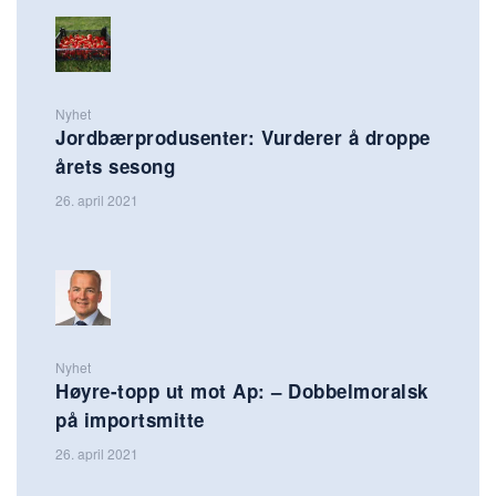
Nyhet
Jordbærprodusenter: Vurderer å droppe
årets sesong
26. april 2021
Nyhet
Høyre-topp ut mot Ap: – Dobbelmoralsk
på importsmitte
26. april 2021