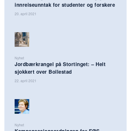
innreiseunntak for studenter og forskere
20. april 2021
Nyhet
Jordbærkrangel på Stortinget: – Helt
sjokkert over Bollestad
22. april 2021
Nyhet
Kompensasjonsordningen for EØS-