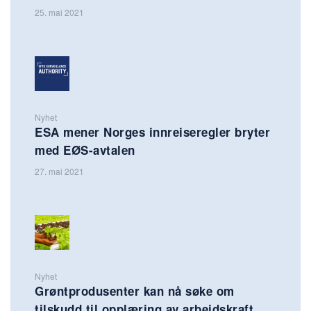
25. mai 2021
Nyhet
ESA mener Norges innreiseregler bryter
med EØS-avtalen
27. mai 2021
Nyhet
Grøntprodusenter kan nå søke om
tilskudd til opplæring av arbeidskraft