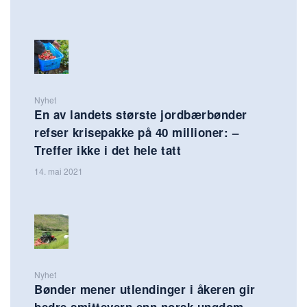
Nyhet
En av landets største jordbærbønder
refser krisepakke på 40 millioner: –
Treffer ikke i det hele tatt
14. mai 2021
Nyhet
Bønder mener utlendinger i åkeren gir
bedre smittevern enn norsk ungdom