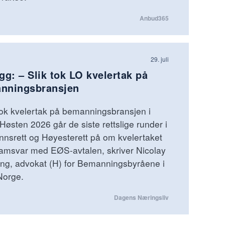
Anbud365
29. juli
gg: – Slik tok LO kvelertak på
nningsbransjen
ok kvelertak på bemanningsbransjen i
Høsten 2026 går de siste rettslige runder i
nsrett og Høyesterett på om kvelertaket
samsvar med EØS-avtalen, skriver Nicolay
ng, advokat (H) for Bemanningsbyråene i
orge.
Dagens Næringsliv