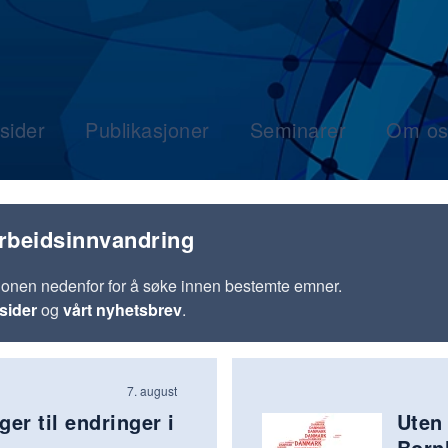
sider
Publikasjoner
Seminarer
Om os
rbeidsinnvandring
jonen nedenfor for å søke innen bestemte emner.
sider
og
vårt nyhetsbrev
.
7. august
er til endringer i
Uten 
Born