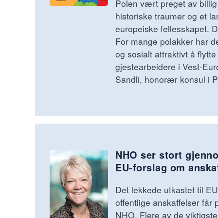
Polen vært preget av billig
historiske traumer og et la
europeiske fellesskapet. De
For mange polakker har de
og sosialt attraktivt å flytt
gjestearbeidere i Vest-Euro
Sandli, honorær konsul i P
NHO ser stort gjenno
EU-forslag om anska
Det lekkede utkastet til EU
offentlige anskaffelser får 
NHO. Flere av de viktigste