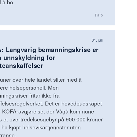
d å bo.
Fafo
31. juli
: Langvarig bemanningskrise er
n unnskyldning for
teanskaffelser
er over hele landet sliter med å
tere helsepersonell. Men
ingskriser fritar ikke fra
felsesregelverket. Det er hovedbudskapet
ny KOFA-avgjørelse, der Vågå kommune
s et overtredelsesgebyr på 900 000 kroner
å ha kjøpt helsevikartjenester uten
rranse.