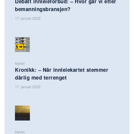
Debatt innleieforbud: – Hvor går vi etter
bemanningsbransjen?
17. januar 2022
Nyhet
Kronikk: – Når innleiekartet stemmer
dårlig med terrenget
17. januar 2022
Nyhet