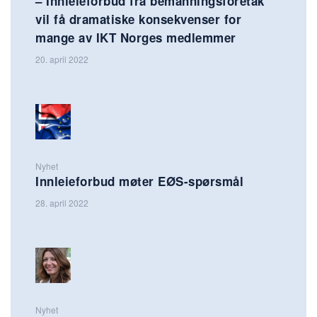
– Innleieforbud fra bemanningsforetak
vil få dramatiske konsekvenser for
mange av IKT Norges medlemmer
20. april 2022
Nyhet
Innleieforbud møter EØS-spørsmål
28. april 2022
Nyhet