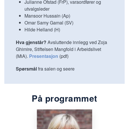
Julianne Ofstad (FrP), varaordfører og
utvalgsleder
Mansoor Hussain (Ap)
Omar Samy Gamal (SV)
Hilde Helland (H)
Hva gjenstår?
Avsluttende innlegg ved Zoja
Ghimire, Stiftelsen Mangfold i Arbeidslivet
(MiA).
Presentasjon
(pdf)
Spørsmål
fra salen og seere
På programmet