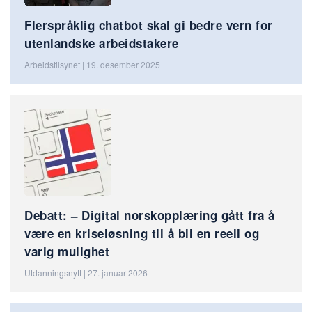
Flerspråklig chatbot skal gi bedre vern for
utenlandske arbeidstakere
Arbeidstilsynet | 19. desember 2025
Debatt: – Digital norskopplæring gått fra å
være en kriseløsning til å bli en reell og
varig mulighet
Utdanningsnytt | 27. januar 2026