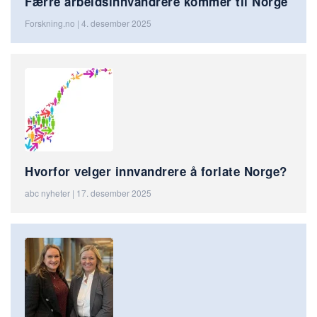
Færre arbeidsinnvandrere kommer til Norge
Forskning.no | 4. desember 2025
Hvorfor velger innvandrere å forlate Norge?
abc nyheter | 17. desember 2025