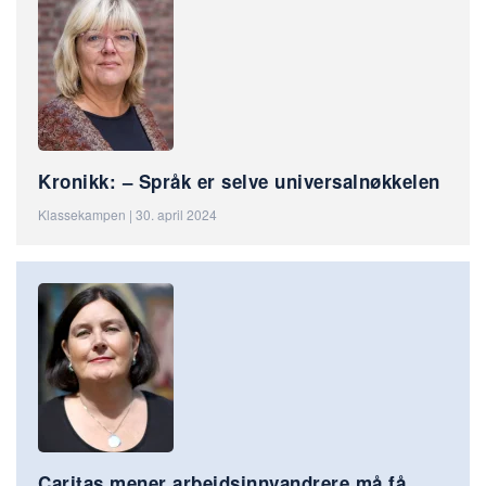
Kronikk: – Språk er selve universalnøkkelen
Klassekampen | 30. april 2024
Caritas mener arbeidsinnvandrere må få