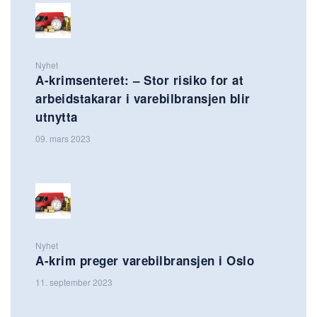
Nyhet
A-krimsenteret: – Stor risiko for at
arbeidstakarar i varebilbransjen blir
utnytta
09. mars 2023
Nyhet
A-krim preger varebilbransjen i Oslo
11. september 2023