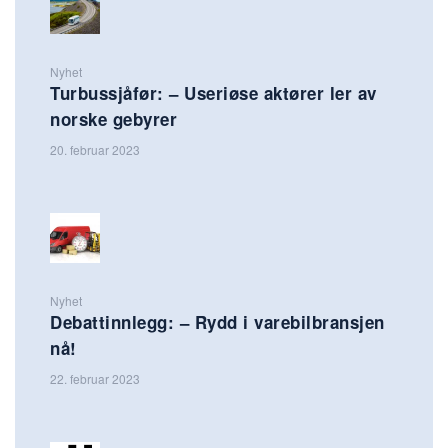
Nyhet
Turbussjåfør: – Useriøse aktører ler av
norske gebyrer
20. februar 2023
Nyhet
Debattinnlegg: – Rydd i varebilbransjen
nå!
22. februar 2023