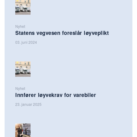
Nyhet
Statens vegvesen foreslår løyveplikt
03. juni 2024
Nyhet
Innfører løyvekrav for varebiler
23. januar 2025