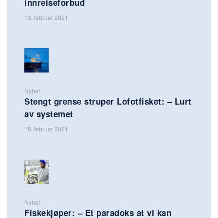
innreiseforbud
13. februar 2021
Nyhet
Stengt grense struper Lofotfisket: – Lurt
av systemet
15. februar 2021
Nyhet
Fiskekjøper: – Et paradoks at vi kan