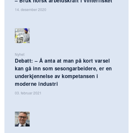
– Bruk norsk arbeidskraft i vinterfisket
14. desember 2020
Nyhet
Debatt: – Å anta at man på kort varsel
kan gå inn som sesongarbeidere, er en
underkjennelse av kompetansen i
moderne industri
03. februar 2021