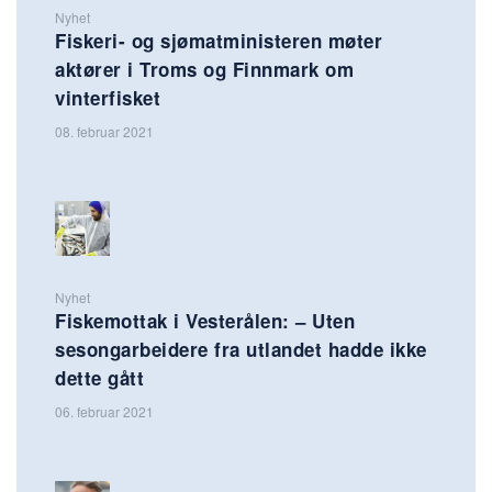
Nyhet
Fiskeri- og sjømatministeren møter
aktører i Troms og Finnmark om
vinterfisket
08. februar 2021
Nyhet
Fiskemottak i Vesterålen: – Uten
sesongarbeidere fra utlandet hadde ikke
dette gått
06. februar 2021