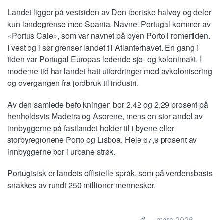
Landet ligger på vestsiden av Den iberiske halvøy og deler
kun landegrense med Spania. Navnet Portugal kommer av
«Portus Cale», som var navnet på byen Porto i romertiden.
I vest og i sør grenser landet til Atlanterhavet. En gang i
tiden var Portugal Europas ledende sjø- og kolonimakt. I
moderne tid har landet hatt utfordringer med avkolonisering
og overgangen fra jordbruk til industri.
Av den samlede befolkningen bor 2,42 og 2,29 prosent på
henholdsvis Madeira og Asorene, mens en stor andel av
innbyggerne på fastlandet holder til i byene eller
storbyregionene Porto og Lisboa. Hele 67,9 prosent av
innbyggerne bor i urbane strøk.
Portugisisk er landets offisielle språk, som på verdensbasis
snakkes av rundt 250 millioner mennesker.
mars 2026