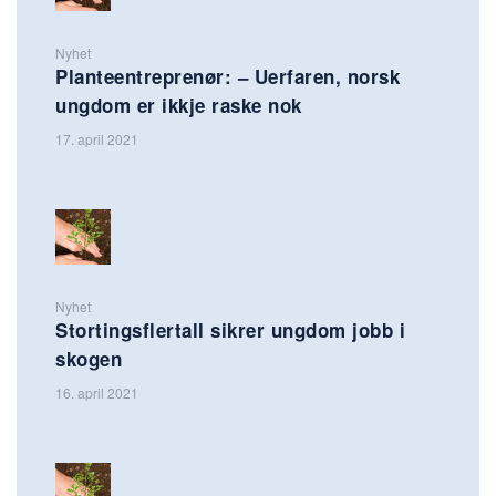
Nyhet
Planteentreprenør: – Uerfaren, norsk
ungdom er ikkje raske nok
17. april 2021
Nyhet
Stortingsflertall sikrer ungdom jobb i
skogen
16. april 2021