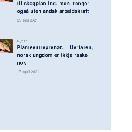
til skogplanting, men trenger
også utenlandsk arbeidskraft
25. mai 2021
Nyhet
Planteentreprenør: – Uerfaren,
norsk ungdom er ikkje raske
nok
17. april 2021