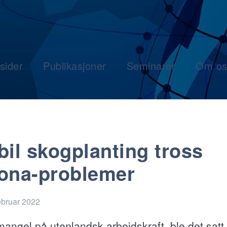
sider
Publikasjoner
Seminarer
Om os
bil skogplanting tross
ona-problemer
ebruar 2022
mangel på utenlandsk arbeidskraft, ble det satt