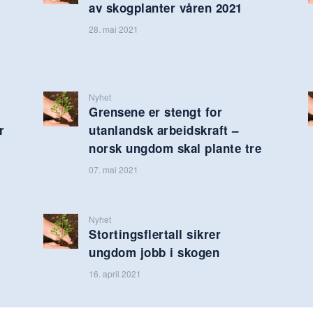
av skogplanter våren 2021
28. mai 2021
Nyhet
Grensene er stengt for
r
utanlandsk arbeidskraft –
norsk ungdom skal plante tre
07. mai 2021
Nyhet
Stortingsflertall sikrer
ungdom jobb i skogen
16. april 2021