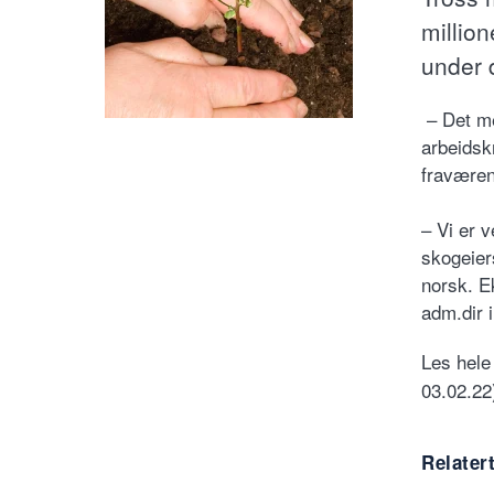
million
under d
– Det me
arbeidsk
fraværen
– Vi er v
skogeier
norsk. E
adm.dir 
Les hele
03.02.22
Relater