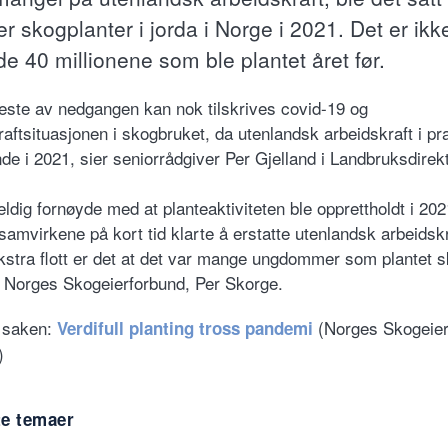
er skogplanter i jorda i Norge i 2021. Det er ikk
e 40 millionene som ble plantet året før.
ste av nedgangen kan nok tilskrives covid-19 og
raftsituasjonen i skogbruket, da utenlandsk arbeidskraft i pr
de i 2021, sier seniorrådgiver Per Gjelland i Landbruksdirekt
eldig fornøyde med at planteaktiviteten ble opprettholdt i 202
samvirkene på kort tid klarte å erstatte utenlandsk arbeidsk
kstra flott er det at det var mange ungdommer som plantet s
i Norges Skogeierforbund, Per Skorge.
 saken:
(Norges Skogeier
Verdifull planting tross pandemi
)
te temaer