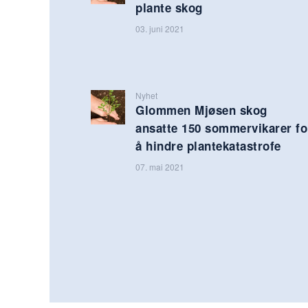
plante skog
03. juni 2021
Nyhet
Glommen Mjøsen skog
ansatte 150 sommervikarer fo
å hindre plantekatastrofe
07. mai 2021