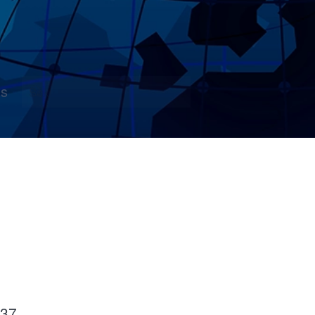
s
 37