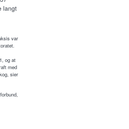
e langt
aksis var
oratet.
1, og at
raft med
kog, sier
forbund,