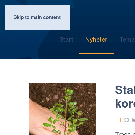
Skip to main content
Start
Nyheter
Tema
Sta
kor
03. f
Tross 