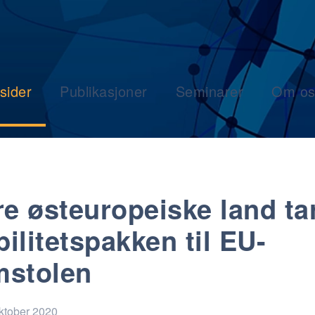
sider
Publikasjoner
Seminarer
Om os
re østeuropeiske land ta
ilitetspakken til EU-
stolen
oktober 2020