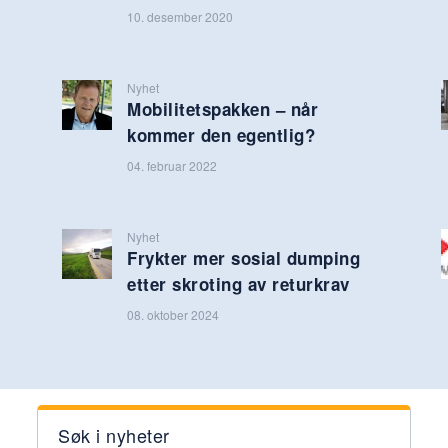
10. desember 2020
Nyhet
Mobilitetspakken – når
kommer den egentlig?
04. februar 2022
Nyhet
Frykter mer sosial dumping
etter skroting av returkrav
08. oktober 2024
Søk i nyheter