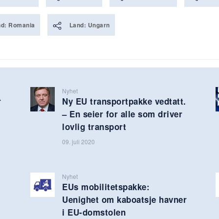
nd: Romania
Land: Ungarn
Nyhet
r
Ny EU transportpakke vedtatt.
– En seier for alle som driver
lovlig transport
09. juli 2020
Nyhet
EUs mobilitetspakke:
Uenighet om kaboatsje havner
i EU-domstolen