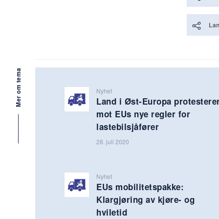
La
Mer om tema
Nyhet
Land i Øst-Europa protestere
mot EUs nye regler for
lastebilsjåfører
28. juli 2020
Nyhet
EUs mobilitetspakke:
Klargjøring av kjøre- og
hviletid