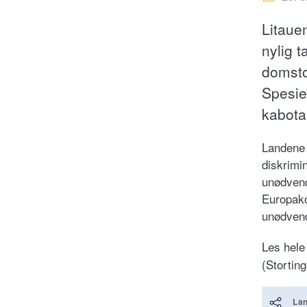
Litaue
nylig t
domstol
Spesie
kabotas
Landene 
diskrimi
unødvend
Europako
unødvend
Les hele
(Stortin
Lan