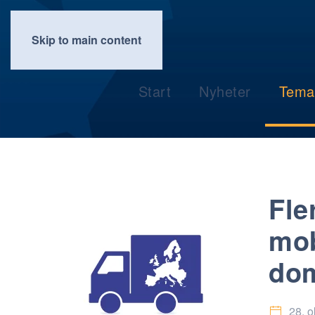
Skip to main content
Start
Nyheter
Tema
Fle
mob
dom
28. 