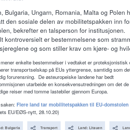
n, Bulgaria, Ungarn, Romania, Malta og Polen 
att den sosiale delen av mobilitetspakken inn f
en, bekrefter en talsperson for institusjonen.
lt kontroversielt er bestemmelsene som stram
jereglene og som stiller krav om kjøre- og hvil
mener enkelte bestemmelser i vedtaket er proteksjonistisk 
nerer transportselskap på EUs yttergrense, samtidig som det 
ig forurensning. De østeuropeiske landene har bedt
mmisjonen utarbeide en konsekvensutredningen om det de 
ige reiser med tomme lastebiler gjennom Europa.
 saken:
Flere land tar mobilitetspakken til EU-domstolen
gets EU/EØS-nytt, 28.10.20)
d: Bulgaria
Transport
Land: Litauen
Lan