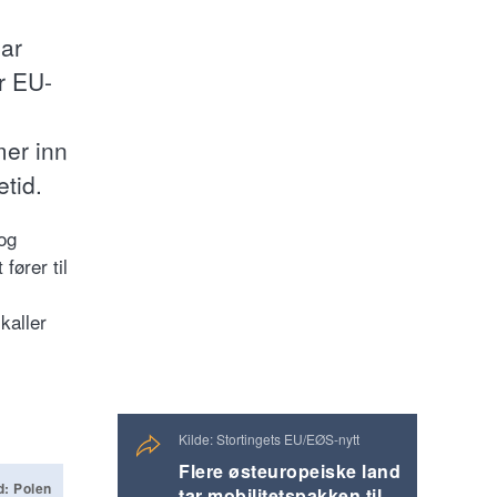
har
or EU-
mer inn
etid.
og
fører til
kaller
Kilde: Stortingets EU/EØS-nytt
Flere østeuropeiske land
d: Polen
tar mobilitetspakken til