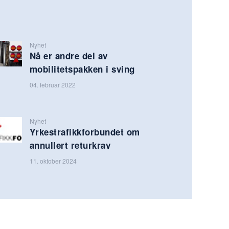
Nyhet
Nå er andre del av
mobilitetspakken i sving
04. februar 2022
Nyhet
Yrkestrafikkforbundet om
annullert returkrav
11. oktober 2024