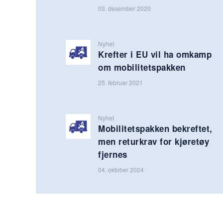
03. desember 2020
Nyhet
Krefter i EU vil ha omkamp
om mobilitetspakken
25. februar 2021
Nyhet
Mobilitetspakken bekreftet,
men returkrav for kjøretøy
fjernes
04. oktober 2024