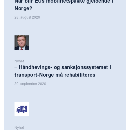
Når blir EUs mobilitetspakke gjeldende i
Norge?
28. august 2020
Nyhet
– Håndhevings- og sanksjonssystemet i
transport-Norge må rehabiliteres
30. september 2020
Nyhet