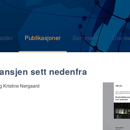
sider
Publikasjoner
Seminarer
Om os
ansjen sett nedenfra
og Kristine Nergaard