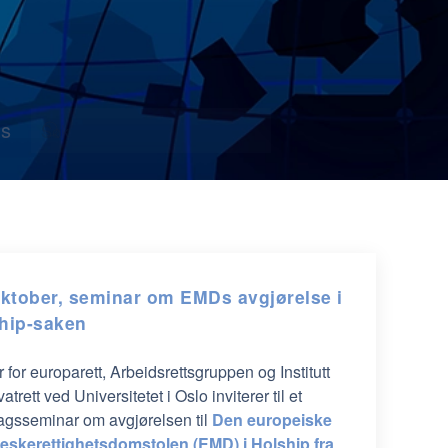
s
oktober, seminar om EMDs avgjørelse i
hip-saken
 for europarett, Arbeidsrettsgruppen og Institutt
ivatrett ved Universitetet i Oslo inviterer til et
agsseminar om avgjørelsen til
Den europeiske
skerettighetsdomstolen (EMD) i Holship fra