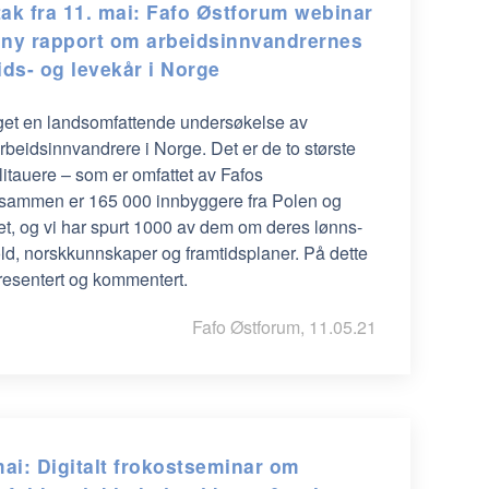
ak fra 11. mai: Fafo Østforum webinar
ny rapport om arbeidsinnvandrernes
ids- og levekår i Norge
laget en landsomfattende undersøkelse av
arbeidsinnvandrere i Norge. Det er de to største
itauere – som er omfattet av Fafos
 sammen er 165 000 innbyggere fra Polen og
det, og vi har spurt 1000 av dem om deres lønns-
old, norskkunnskaper og framtidsplaner. På dette
resentert og kommentert.
Fafo Østforum, 11.05.21
mai: Digitalt frokostseminar om