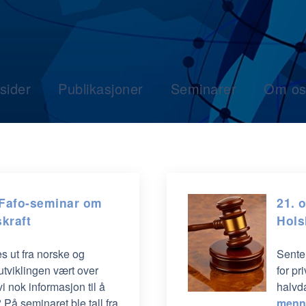
sider
Publikasjoner
Seminarer
Om os
 Fafo-seminar om
21. 
skraft
Hols
s ut fra norske og
Senter
tviklingen vært over
for pr
i nok informasjon til å
halvd
 På seminaret ble tall fra
menne