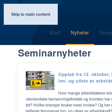
Skip to main content
Start
Nyheter
Tema
Seminarnyheter
Opptak fra 12. oktober,
inn- og utleie av arbeid
Hvor mange arbeidstakere leie
utenlandske bemanningsforetak og hvordan har u
tid? Hvilke bransjer bruker mest innleie? Og har v
tallfeste fenomenet inn- og utleie av arbeidskraft?