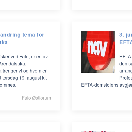
vandring tema for
3. j
uka
EFTA
sker ved Fafo, er en av
EFTA-
 Arendalsuka.
den s
a trenger vi og hvem er
arrang
t torsdag 19. august kl.
Profes
trømmes.
EFTA-domstolens avgjør
Fafo Østforum