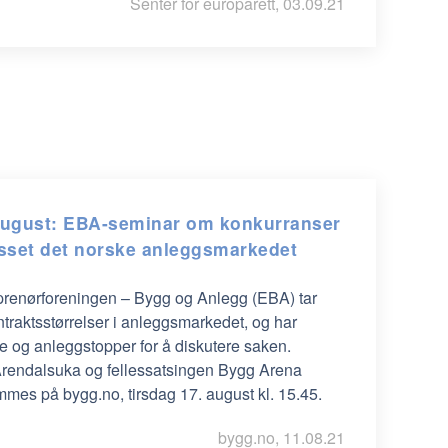
Senter for europarett, 03.09.21
august: EBA-seminar om konkurranser
asset det norske anleggsmarkedet
prenørforeningen – Bygg og Anlegg (EBA) tar
traktsstørrelser i anleggsmarkedet, og har
ere og anleggstopper for å diskutere saken.
Arendalsuka og fellessatsingen Bygg Arena
mes på bygg.no, tirsdag 17. august kl. 15.45.
bygg.no, 11.08.21