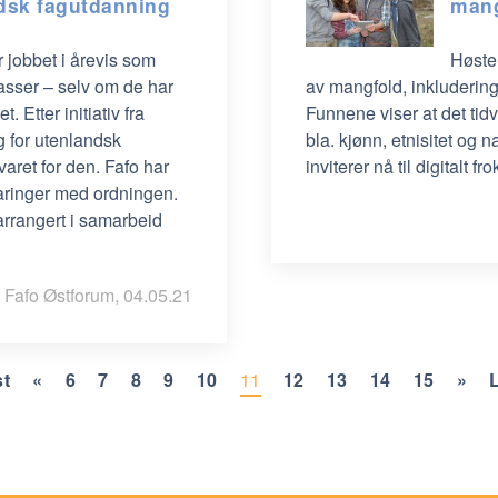
dsk fagutdanning
mang
jobbet i årevis som
Høsten
asser – selv om de har
av mangfold, inkluderin
 Etter initiativ fra
Funnene viser at det tid
g for utenlandsk
bla. kjønn, etnisitet og 
aret for den. Fafo har
inviterer nå til digitalt
rfaringer med ordningen.
arrangert i samarbeid
Fafo Østforum, 04.05.21
st
«
6
7
8
9
10
11
12
13
14
15
»