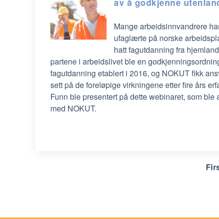
av å godkjenne utenlan
Mange arbeidsinnvandrere har 
ufaglærte på norske arbeidspl
hatt fagutdanning fra hjemlandet.
partene i arbeidslivet ble en godkjenningsordnin
fagutdanning etablert i 2016, og NOKUT fikk ansv
sett på de foreløpige virkningene etter fire års e
Funn ble presentert på dette webinaret, som ble 
med NOKUT.
Fir