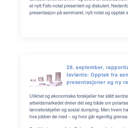
et nytt Fafo-notat presentert og diskutert. Nedenfor
presentasjon på seminaret, nytt notat og opptak 
28. september, rapport
lavlønte: Opptak fra se
presentasjoner og ny r
Ulikhet og økonomiske forskjeller har stått sentral
arbeidsmarkedet dreier det seg både om polarise
lønnsforskjeller og sosial dumping. Men hvem ha
hva jobber de med – og hvor går egentlig grensa 