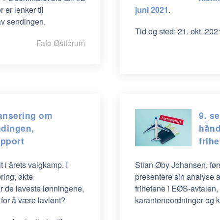
 er lenker til
juni 2021
.
av sendingen.
Tid og sted: 21. okt. 2
Fafo Østforum
lansering om
9. s
ndingen,
hånd
apport
frihe
t i årets valgkamp. I
Stian Øby Johansen, før
ring, økte
presentere sin analyse a
r de laveste lønningene,
frihetene i EØS-avtalen
for å være lavlønt?
karanteneordninger og k