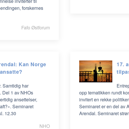
else inviterter til
 sendingen, forskernes
Fafo Østforum
rendal: Kan Norge
17. 
 ansatte?
tilp
v. Samtidig har
Entre
ft. Del 1 av NHOs
opp tematikken rundt kon
rtidig ansettelser,
invitert en rekke politik
raft?». Seminaret
Seminaret er en del av 
l. 12.30
Arendal. Seminaret strøm
NHO