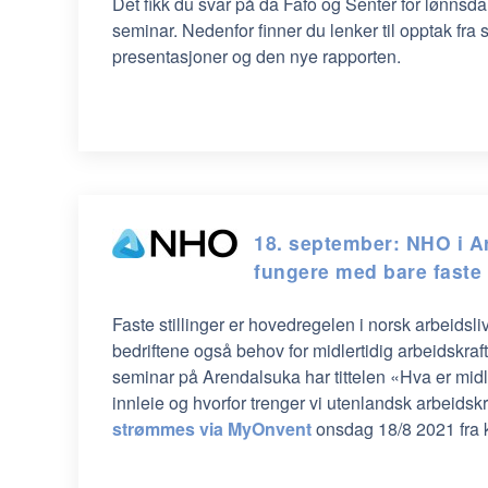
Det fikk du svar på da Fafo og Senter for lønnsdann
seminar. Nedenfor finner du lenker til opptak fra
presentasjoner og den nye rapporten.
18. september: NHO i A
fungere med bare faste
Faste stillinger er hovedregelen i norsk arbeidsli
bedriftene også behov for midlertidig arbeidskra
seminar på Arendalsuka har tittelen «Hva er midle
innleie og hvorfor trenger vi utenlandsk arbeidsk
strømmes via MyOnvent
onsdag 18/8 2021 fra k