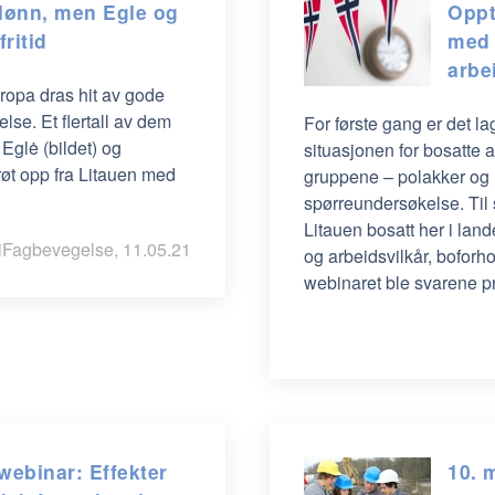
lønn, men Egle og
Oppt
ritid
med 
arbe
ropa dras hit av gode
lse. Et flertall av dem
For første gang er det 
Eglė (bildet) og
situasjonen for bosatte 
røt opp fra Litauen med
gruppene – polakker og l
spørreundersøkelse. Til
Litauen bosatt her i lan
iFagbevegelse, 11.05.21
og arbeidsvilkår, boforh
webinaret ble svarene p
webinar: Effekter
10. 