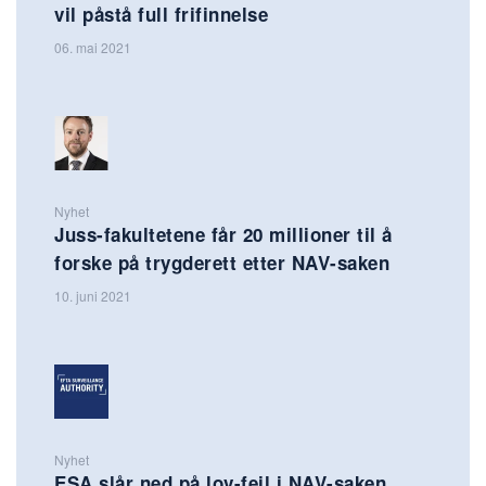
vil påstå full frifinnelse
06. mai 2021
Nyhet
Juss-fakultetene får 20 millioner til å
forske på trygderett etter NAV-saken
10. juni 2021
Nyhet
ESA slår ned på lov-feil i NAV-saken