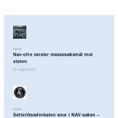
Nyhet
Nav-ofre varsler massesøksmål mot
staten
05. august 2021
Nyhet
Setteriksadvokaten snur i NAV-saken –