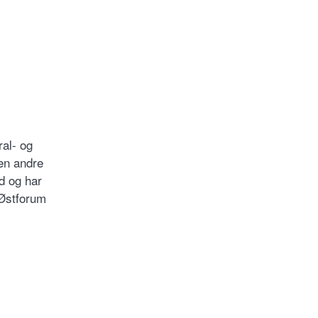
ral- og
den andre
d og har
 Østforum