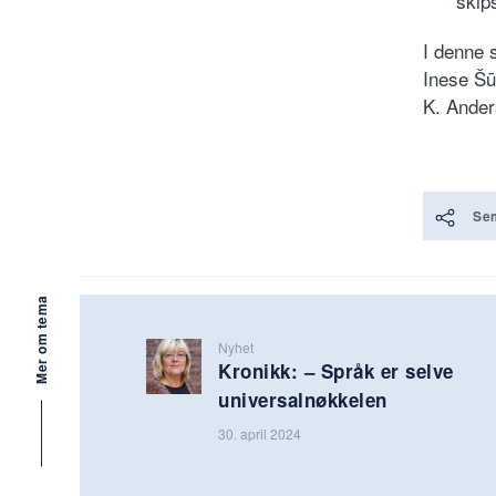
skip
I denne 
Inese Šū
K. Ander
Se
Mer om tema
Nyhet
Kronikk: – Språk er selve
universalnøkkelen
30. april 2024