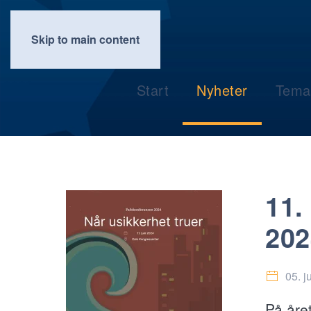
Skip to main content
Start
Nyheter
Tema
11.
202
05. j
På åre