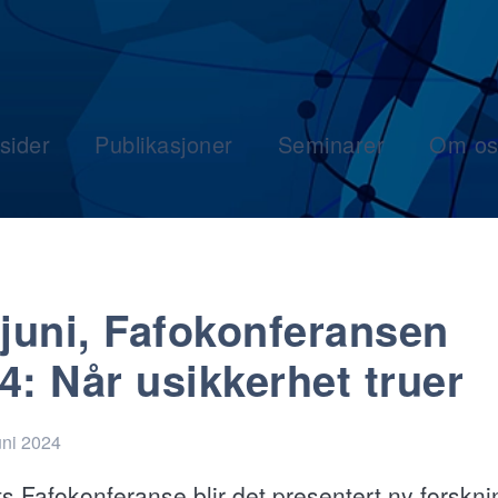
sider
Publikasjoner
Seminarer
Om os
 juni, Fafokonferansen
4: Når usikkerhet truer
uni 2024
ts Fafokonferanse blir det presentert ny forskni