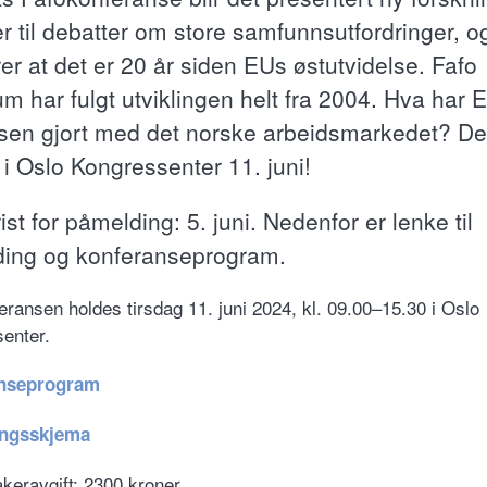
er til debatter om store samfunnsutfordringer, og
er at det er 20 år siden EUs østutvidelse. Fafo
m har fulgt utviklingen helt fra 2004. Hva har 
lsen gjort med det norske arbeidsmarkedet? Det
 i Oslo Kongressenter 11. juni!
rist for påmelding: 5. juni. Nedenfor er lenke til
ing og konferanseprogram.
eransen holdes tirsdag 11. juni 2024, kl. 09.00–15.30 i Oslo
enter.
nseprogram
ngsskjema
akeravgift: 2300 kroner.