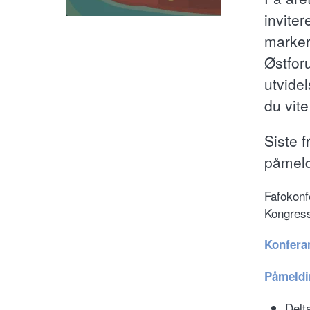
inviter
marker
Østforu
utvide
du vite
Siste f
påmeld
Fafokonf
Kongress
Konfera
Påmeldi
Delt