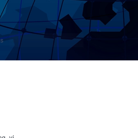
s
ng, vi