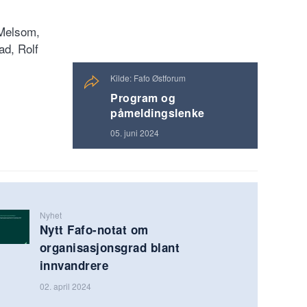
 Melsom,
ad, Rolf
Kilde: Fafo Østforum
Program og
påmeldingslenke
05. juni 2024
Nyhet
Nytt Fafo-notat om
organisasjonsgrad blant
innvandrere
02. april 2024