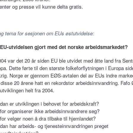
enter og presse vil kunne delta gratis.
 og tema for sesjonen om EUs østutvidelse:
 EU-utvidelsen gjort med det norske arbeidsmarkedet?
004 var det 20 år siden EU ble utvidet med åtte land fra Sent
a. Dette førte til den største folkeforflytningen i Europa si
rig. Norge er gjennom EØS-avtalen del av EUs indre marke
disse 20 årene hatt en rekordstor arbeidsinnvandring. Fafo
 utviklingen helt fra 2004.
dan er utviklingen i behovet for arbeidskraft?
for organiserer ikke arbeidsinnvandrere seg?
for velger noen å dra tilbake til hjemlandet?
dan har arbeids- og tjenesteinnvandringen preget