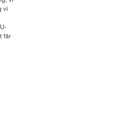
 vi
EU-
 får