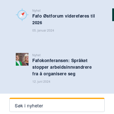
Nyhet
Fafo Østforum videreføres til
2026
05. januar 2024
Nyhet
Fafokonferansen: Språket
stopper arbeidsinnvandrere
fra å organisere seg
12. juni 2024
Søk i nyheter