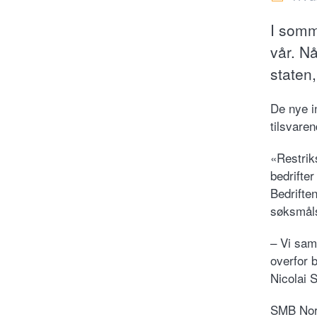
I somm
vår. N
staten,
De nye in
tilsvare
«Restrik
bedrifte
Bedrifte
søksmåls
– Vi sam
overfor 
Nicolai 
SMB Norg