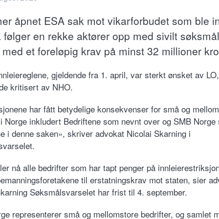
er åpnet ESA sak mot vikarforbudet som ble inn
å følger en rekke aktører opp med sivilt søksmå
 med et foreløpig krav på minst 32 millioner kro
nleiereglene, gjeldende fra 1. april, var sterkt ønsket av LO
nde kritisert av NHO.
sjonene har fått betydelige konsekvenser for små og mellom
r i Norge inkludert Bedriftene som nevnt over og SMB Norge 
ne i denne saken», skriver advokat Nicolai Skarning i
varselet.
ler nå alle bedrifter som har tapt penger på innleierestriksjo
bemanningsforetakene til erstatningskrav mot staten, sier a
Skarning Søksmålsvarselet har frist til 4. september.
e representerer små og mellomstore bedrifter, og samlet 