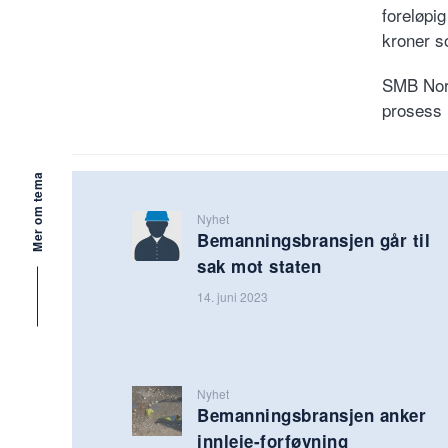
foreløpi
kroner s
SMB Norg
prosess 
Mer om tema
Nyhet
Bemanningsbransjen går til
sak mot staten
14. juni 2023
Nyhet
Bemanningsbransjen anker
innleie-forføyning