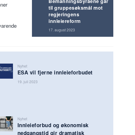
Bemanningsbyråene går
oner
til gruppesøksmål mot
regjeringens
innleiereform
svarende
17. august 2023
Nyhet
ESA vil fjerne innleieforbudet
19. juli 2023
Nyhet
Innleieforbud og økonomisk
nedgangstid gir dramatisk