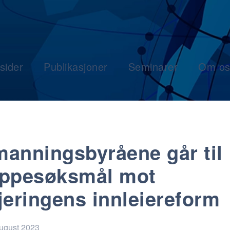
sider
Publikasjoner
Seminarer
Om os
anningsbyråene går til
ppesøksmål mot
jeringens innleiereform
august 2023