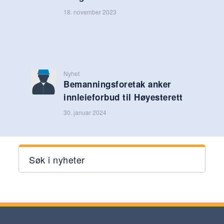
18. november 2023
Nyhet
Bemanningsforetak anker
innleieforbud til Høyesterett
30. januar 2024
Søk i nyheter