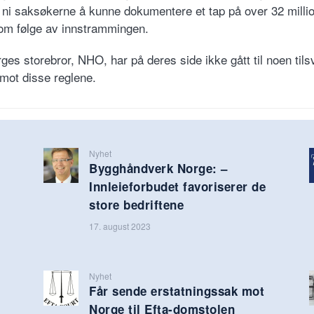
g ni saksøkerne å kunne dokumentere et tap på over 32 milli
om følge av innstrammingen.
es storebror, NHO, har på deres side ikke gått til noen til
mot disse reglene.
Nyhet
Bygghåndverk Norge: –
Innleieforbudet favoriserer de
store bedriftene
17. august 2023
Nyhet
Får sende erstatningssak mot
Norge til Efta-domstolen