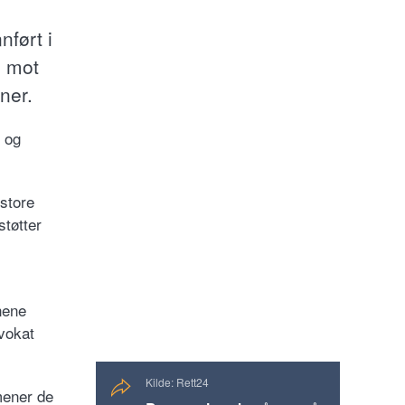
ført i
l mot
ner.
, og
store
støtter
nene
dvokat
Kilde: Rett24
mener de