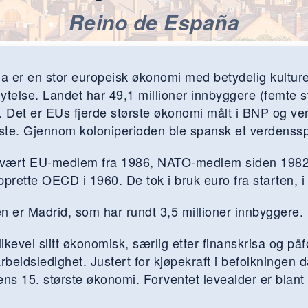
Reino de España
a er en stor europeisk økonomi med betydelig kulture
lytelse. Landet har 49,1 millioner innbyggere (femte st
 Det er EUs fjerde største økonomi målt i BNP og ver
rste. Gjennom koloniperioden ble spansk et verdenssp
 vært EU-medlem fra 1986, NATO-medlem siden 1982
prette OECD i 1960. De tok i bruk euro fra starten, i
 er Madrid, som har rundt 3,5 millioner innbyggere.
likevel slitt økonomisk, særlig etter finanskrisa og på
beidsledighet. Justert for kjøpekraft i befolkningen d
dens 15. største økonomi. Forventet levealder er blan