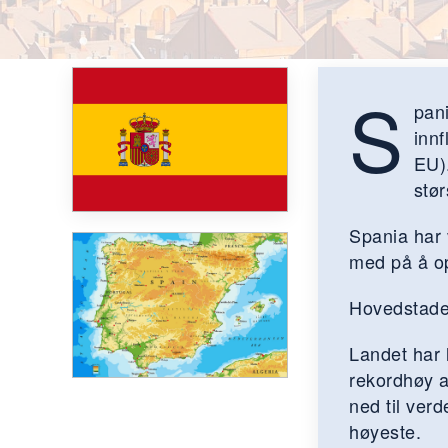
S
pani
innf
EU).
stø
Spania har
med på å op
Hovedstaden
Landet har 
rekordhøy ar
ned til ver
høyeste.