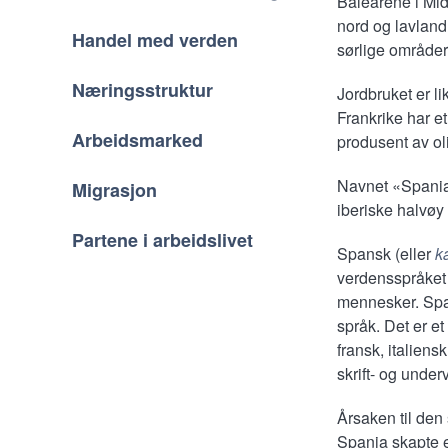
Balearene i Midd
nord og lavland 
Handel med verden
sørlige områder
Næringsstruktur
Jordbruket er li
Frankrike har e
Arbeidsmarked
produsent av oli
Navnet «Spania»
Migrasjon
iberiske halvøy
Partene i arbeidslivet
Spansk (eller
k
verdensspråket 
mennesker. Span
språk. Det er e
fransk, italien
skrift- og underv
Årsaken til den
Spania skapte e