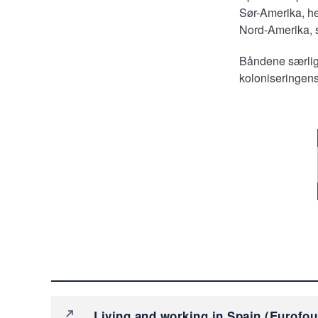
Sør-Amerika, he
Nord-Amerika, s
Båndene særlig 
koloniseringens 
Living and working in Spain (Eurofo