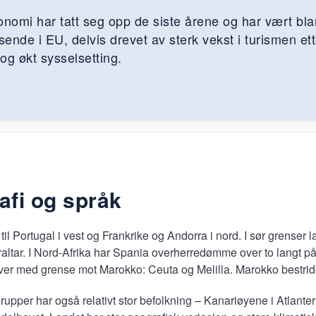
nomi har tatt seg opp de siste årene og har vært bla
sende i EU, delvis drevet av sterk vekst i turismen ett
g økt sysselsetting.
afi og språk
il Portugal i vest og Frankrike og Andorra i nord. I sør grenser lan
braltar. I Nord-Afrika har Spania overherredømme over to langt p
ver med grense mot Marokko: Ceuta og Melilla. Marokko bestride
upper har også relativt stor befolkning – Kanariøyene i Atlante