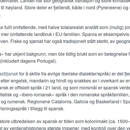
elhavet. Landet har stor geografisk variasjon og store klimatiske s
til høyland. Store deler er fjellendt, både i nord (Pyreneene) og
.
ke fullt omfattende, med halve totalarealet anslått som (mulig) j
t mer omfattende landbruk i EU-familien. Spania er eksempelvis
ven. Fiske og sjømat har også tradisjonelt stått sterkt, av geogra
 har ukjent bakgrunn, men ble tidlig brukt som en betegnelse f
 (inkludert dagens Portugal).
astiljansk
for å skille fra øvrige iberiske dialekter/språk) er det fj
etter engelsk, mandarin og hindi og snakkes av i overkant av en
sk er offisielt språk i 21 land, og som morsmål er spansk verde
t italisk og «ibero-romansk» språk i den romanske språkfamilien
sk og rumensk. Regionene Catalonia, Galicia og Baskerland i Sp
isningsspråk i tillegg til spansk.
 store utbredelsen av spansk er tiden som kolonimakt (ca. 1500–
t av verdenshistoriens største imperier, med kontroll over den v