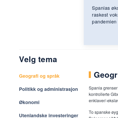
Spanias øko
raskest vok
pandemien o
Velg tema
Geogr
Geografi og språk
Spania grenser t
Politikk og administrasjon
kontrollerte Gi
enklaver/-eksla
Økonomi
To spanske øygr
Utenlandske investeringer