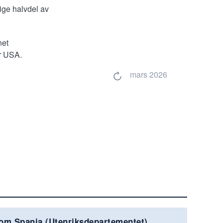
ige halvdel av
net
er USA.
mars 2026
om Spania (Utenriksdepartementet)