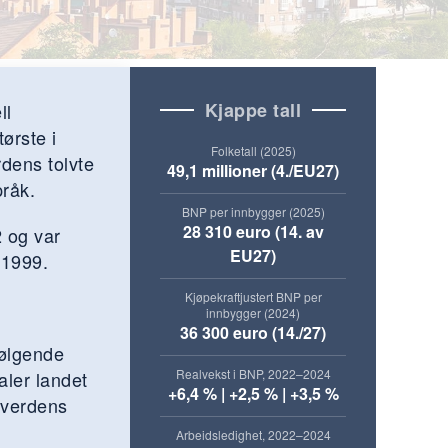
Kjappe tall
ll
ørste i
Folketall (2025)
dens tolvte
49,1 millioner (4./EU27)
råk.
BNP per innbygger (2025)
28 310 euro (14. av
 og var
EU27)
 1999.
Kjøpekraftjustert BNP per
innbygger (2024)
36 300 euro (14./27)
følgende
Realvekst i BNP, 2022–2024
aler landet
+6,4 % | +2,5 % | +3,5 %
t verdens
Arbeidsledighet, 2022–2024