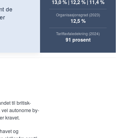
13,0 % | 12,2 % | 11,4 %
nt de
Organisasjonsgrad (2023)
er
12,5 %
Tariffavtaledekning (2024)
91 prosent
det til britisk-
å vei autonome by-
r kravet.
rhavet og