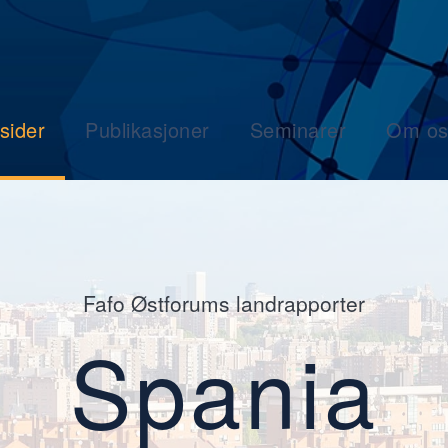
sider
Publikasjoner
Seminarer
Om os
Fafo Østforums landrapporter
Spania