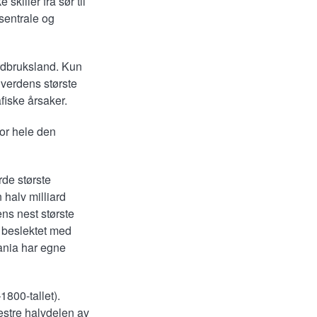
killer fra sør til
 sentrale og
ordbruksland. Kun
 verdens største
fiske årsaker.
or hele den
erde største
 halv milliard
ns nest største
, beslektet med
ania har egne
1800-tallet).
estre halvdelen av