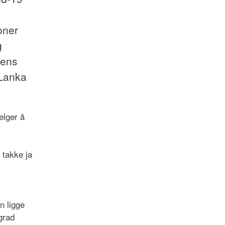
oner
g
mens
 Lanka
elger å
 takke ja
n ligge
grad