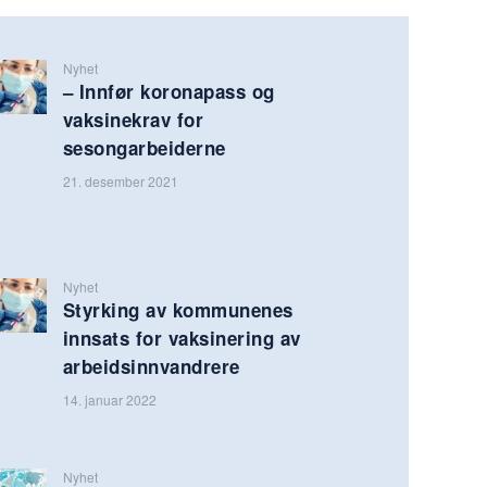
Nyhet
– Innfør koronapass og
vaksinekrav for
sesongarbeiderne
21. desember 2021
Nyhet
Styrking av kommunenes
innsats for vaksinering av
arbeidsinnvandrere
14. januar 2022
Nyhet