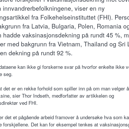
 innvandrerbefolkningene, viser en ny
ngsartikkel fra Folkehelseinstituttet (FHI). Pers
kgrunn fra Latvia, Bulgaria, Polen, Romania o
n hadde vaksinasjonsdekning på rundt 45 %, 
er med bakgrunn fra Vietnam, Thailand og Sri
en dekning på rundt 92 %.
dataene kan ikke gi forskerne svar på hvorfor enkelte ikke v
e seg.
at det er en rekke forhold som spiller inn på om man velger å
ksine, sier Thor Indseth, medforfatter av artikkelen og
sdirektør ved FHI.
 er det et pågående arbeid framover å undersøke hva som ka
e forskjellene. Det kan for eksempel tenkes at vaksinasjons