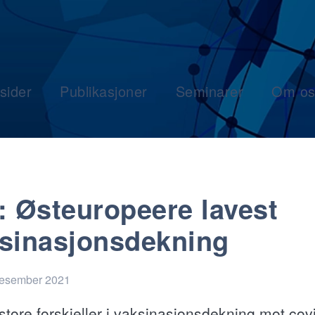
sider
Publikasjoner
Seminarer
Om os
: Østeuropeere lavest
sinasjonsdekning
desember 2021
 store forskjeller i vaksinasjonsdekning mot cov