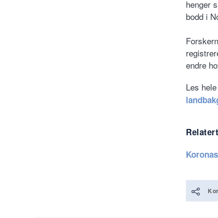
henger s
bodd i No
Forskern
registrer
endre ho
Les hele
landbak
Relater
Koronas
Kor