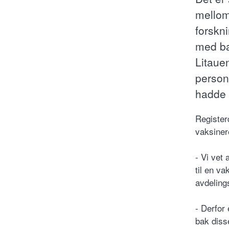
mellom
forskni
med ba
Litaue
person
hadde 
Register
vaksiner
- Vi vet 
til en va
avdeling
- Derfor
bak diss