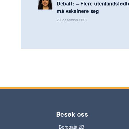
Debatt: – Flere utenlandsfødt
må vaksinere seg
23. desember 2021
Besøk oss
Borggata 2B,