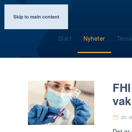
Skip to main content
Start
Nyheter
Tema
FHI
vak
20. 
Det er