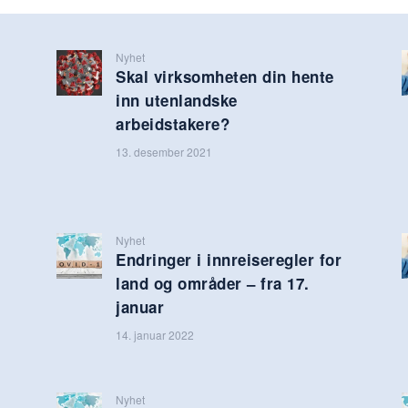
Nyhet
Skal virksomheten din hente
inn utenlandske
arbeidstakere?
13. desember 2021
Nyhet
Endringer i innreiseregler for
land og områder – fra 17.
januar
14. januar 2022
Nyhet