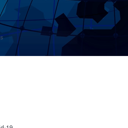
s
id-19