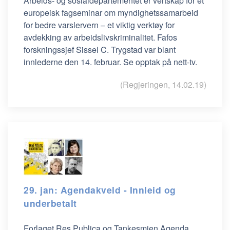
Arbeids- og sosialdepartementet er vertskap for et
europeisk fagseminar om myndighetssamarbeid
for bedre varslervern – et viktig verktøy for
avdekking av arbeidslivskriminalitet. Fafos
forskningssjef Sissel C. Trygstad var blant
innlederne den 14. februar. Se opptak på nett-tv.
(Regjeringen, 14.02.19)
29. jan: Agendakveld - Innleid og
underbetalt
Forlaget Res Publica og Tankesmien Agenda