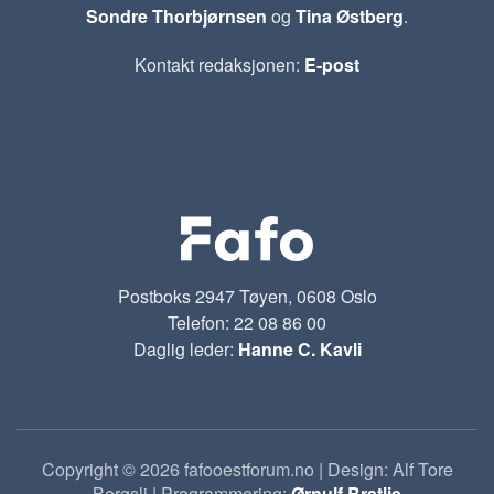
Sondre Thorbjørnsen
og
Tina Østberg
.
Kontakt redaksjonen:
E-post
Postboks 2947 Tøyen, 0608 Oslo
Telefon: 22 08 86 00
Daglig leder:
Hanne C. Kavli
Copyright © 2026 fafooestforum.no | Design: Alf Tore
Bergsli | Programmering:
Ørnulf Bratlie