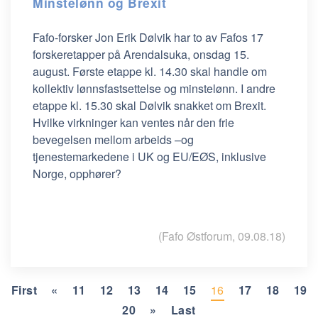
Minstelønn og Brexit
Fafo-forsker Jon Erik Dølvik har to av Fafos 17
forskeretapper på Arendalsuka, onsdag 15.
august. Første etappe kl. 14.30 skal handle om
kollektiv lønnsfastsettelse og minstelønn. I andre
etappe kl. 15.30 skal Dølvik snakket om Brexit.
Hvilke virkninger kan ventes når den frie
bevegelsen mellom arbeids –og
tjenestemarkedene i UK og EU/EØS, inklusive
Norge, opphører?
(Fafo Østforum, 09.08.18)
First
«
11
12
13
14
15
16
17
18
19
20
»
Last