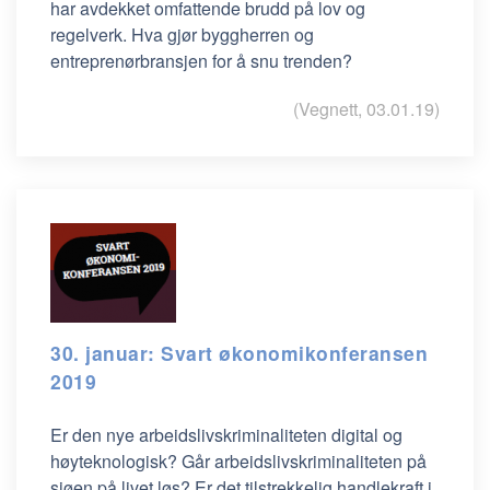
har avdekket omfattende brudd på lov og
regelverk. Hva gjør byggherren og
entreprenørbransjen for å snu trenden?
(Vegnett, 03.01.19)
30. januar: Svart økonomikonferansen
2019
Er den nye arbeidslivskriminaliteten digital og
høyteknologisk? Går arbeidslivskriminaliteten på
sjøen på livet løs? Er det tilstrekkelig handlekraft i