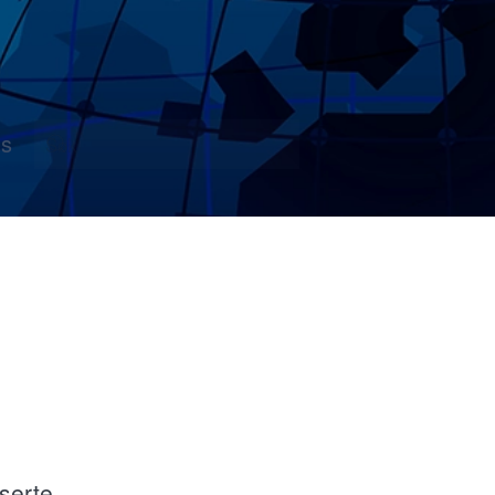
s
serte.