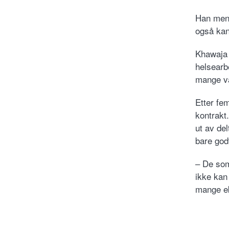
Han mene
også kan
Khawaja e
helsearb
mange va
Etter fe
kontrakt
ut av del
bare godt
– De som
ikke kan
mange eks