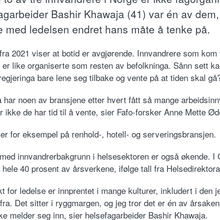
agarbeider Bashir Khawaja (41) var én av dem, h
e med ledelsen endret hans måte å tenke på.
l fra 2021 viser at botid er avgjørende. Innvandrere som kom 
, er like organiserte som resten av befolkninga. Sånn sett k
regjeringa bare lene seg tilbake og vente på at tiden skal gå
 har noen av bransjene etter hvert fått så mange arbeidsin
or ikke de har tid til å vente, sier Fafo-forsker Anne Mette Ø
er for eksempel på renhold-, hotell- og serveringsbransjen.
med innvandrerbakgrunn i helsesektoren er også økende. I 
 hele 40 prosent av årsverkene, ifølge tall fra Helsedirektora
 for ledelse er innprentet i mange kulturer, inkludert i den j
a. Det sitter i ryggmargen, og jeg tror det er én av årsakene
kke melder seg inn, sier helsefagarbeider Bashir Khawaja.