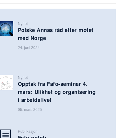
Nyhet
Polske Annas råd etter møtet
med Norge
24. juni 2024
Nyhet
Opptak fra Fafo-seminar 4.
mars: Ulikhet og organisering
i arbeidslivet
05. mars 2025
Publikasjon
Fafo-notat: