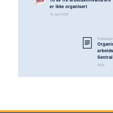
er ikke organisert
16. april 2025
Publikasjo
Organi
arbeids
Sentra
2023