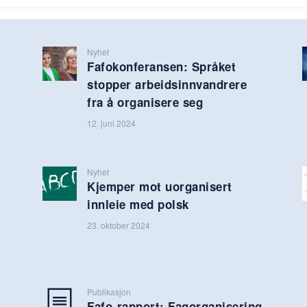
Nyhet
Fafokonferansen: Språket
stopper arbeidsinnvandrere
fra å organisere seg
12. juni 2024
Nyhet
Kjemper mot uorganisert
innleie med polsk
23. oktober 2024
Publikasjon
Fafo-rapport: Fagorganisering