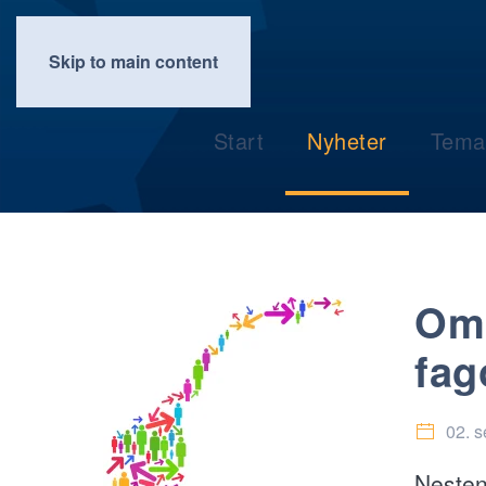
Skip to main content
Start
Nyheter
Tema
Om 
fag
02. 
Nesten