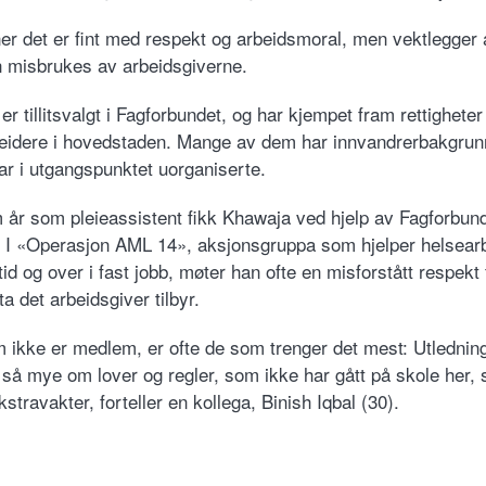
r det er fint med respekt og arbeidsmoral, men vektlegger a
 misbrukes av arbeidsgiverne.
r tillitsvalgt i Fagforbundet, og har kjempet fram rettigheter
eidere i hovedstaden. Mange av dem har innvandrerbakgrun
r i utgangspunktet uorganiserte.
m år som pleieassistent fikk Khawaja ved hjelp av Fagforbund
. I «Operasjon AML 14», aksjonsgruppa som hjelper helsear
tid og over i fast jobb, møter han ofte en misforstått respekt 
a det arbeidsgiver tilbyr.
 ikke er medlem, er ofte de som trenger det mest: Utledni
 så mye om lover og regler, som ikke har gått på skole her, 
travakter, forteller en kollega, Binish Iqbal (30).