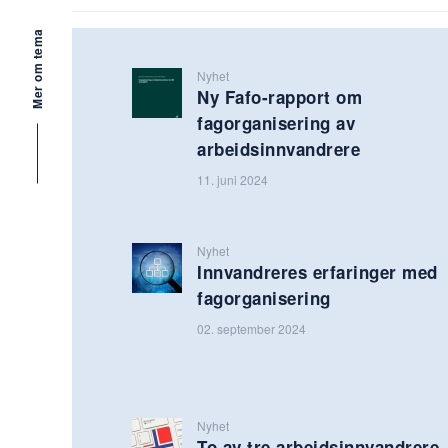
Mer om tema
Nyhet
Ny Fafo-rapport om
fagorganisering av
arbeidsinnvandrere
11. juni 2024
Nyhet
Innvandreres erfaringer med
fagorganisering
02. september 2024
Nyhet
To av tre arbeidsinnvandrere