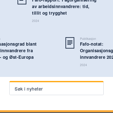
av arbeidsinnvandrere: tid,
tillit og trygghet
2024
n
Publikasjon
sasjonsgrad blant
Fafo-notat:
innvandrere fra
Organisasjonsg
l- og Øst-Europa
innvandrere 20
2024
Søk i nyheter