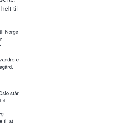
elt til
til Norge
an
?
nvandrere
degård.
Oslo står
tet.
eg
 til at