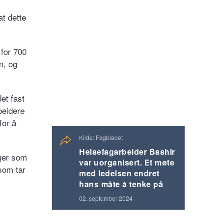
t dette
 for 700
n, og
et fast
beidere
for å
Kilde: Fagbladet
Helsefagarbeider Bashir
nger som
var uorganisert. Et møte
som tar
med ledelsen endret
hans måte å tenke på
02. september 2024