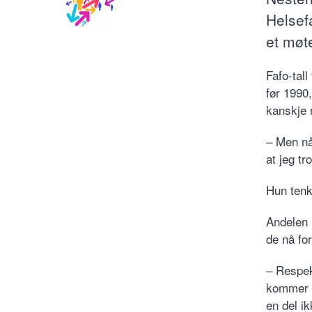
Helsef
et møt
Fafo-tal
før 1990
kanskje 
– Men nå
at jeg tr
Hun tenk
Andelen 
de nå for
– Respekt
kommer fr
en del i