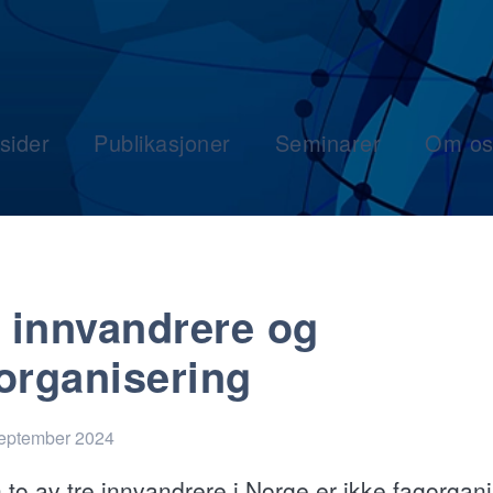
sider
Publikasjoner
Seminarer
Om os
innvandrere og
organisering
september 2024
 to av tre innvandrere i Norge er ikke fagorgani