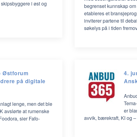
 skipsbyggere i øst og
begrenset kunnskap om a
etableres et bransjepro
inviterer partene til deb
søkelys på i tiden fremo
fo Østforum
4. j
rere på digitale
Ansk
Anbud3
Tema-
anlagt lenge, men det ble
er bla
RK avslørte at rumenske
avvik, bærekraft, KI og 
Foodora, sier Fafo-