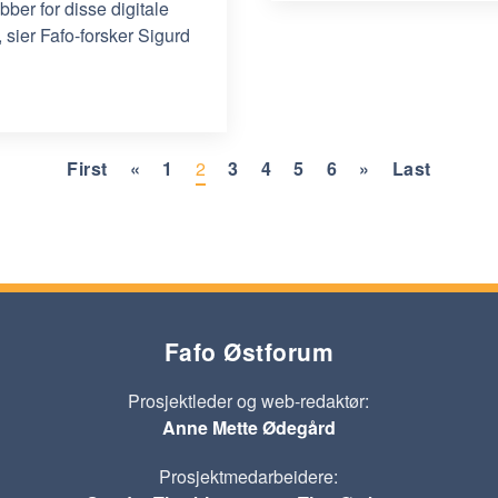
bber for disse digitale
sier Fafo-forsker Sigurd
First
«
1
2
3
4
5
6
»
Last
Fafo Østforum
Prosjektleder og web-redaktør:
Anne Mette Ødegård
Prosjektmedarbeidere: