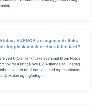
nummer.
oktober, EURNOR-arrangement: Seks
tter trygdeskandalen: Har staten lært?
re ved UiO stiller kritiske spørsmål til om Norge
jort nok for å unngå nye EØS-skandaler. Onsdag
tober inviterer de til samtale med representanter
iksadvokaten og regjeringen.