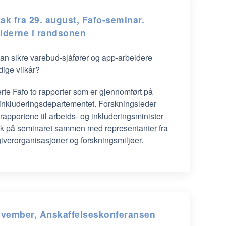
ak fra 29. august, Fafo-seminar.
iderne i randsonen
an sikre varebud-sjåfører og app-arbeidere
rdige vilkår?
rte Fafo to rapporter som er gjennomført på
 inkluderingsdepartementet. Forskningsleder
apportene til arbeids- og inkluderingsminister
ok på seminaret sammen med representanter fra
iverorganisasjoner og forskningsmiljøer.
ovember, Anskaffelseskonferansen