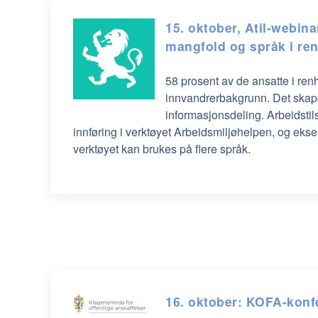
15. oktober, Atil-webina
mangfold og språk i re
58 prosent av de ansatte i re
innvandrerbakgrunn. Det skap
informasjonsdeling. Arbeidstil
innføring i verktøyet Arbeidsmiljøhelpen, og ek
verktøyet kan brukes på flere språk.
16. oktober: KOFA-konf