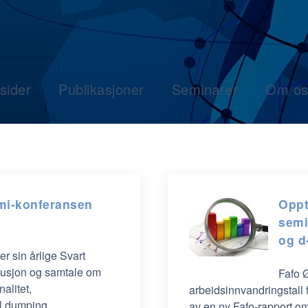
sider
Publikasjoner
Seminarer
Om os
omi-konferansen
Oppt
semi
og 
r sin årlige Svart
kusjon og samtale om
Fafo 
alitet,
arbeidsinnvandringstall f
l dumping.
av en ny Fafo-rapport o