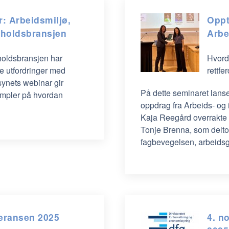
r: Arbeidsmiljø,
Oppt
nholdsbransjen
Arbe
nholdsbransjen har
Hvord
e utfordringer med
rettfe
synets webinar gir
På dette seminaret lanse
sempler på hvordan
oppdrag fra Arbeids- og
Kaja Reegård overrakte r
Tonje Brenna, som delt
fagbevegelsen, arbeidsg
eransen 2025
4. n