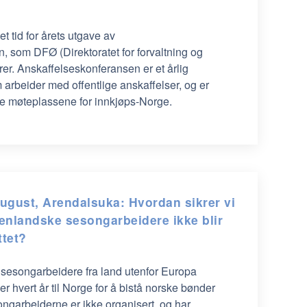
t tid for årets utgave av
, som DFØ (Direktoratet for forvaltning og
er. Anskaffelseskonferansen er et årlig
 arbeider med offentlige anskaffelser, og er
te møteplassene for innkjøps-Norge.
august, Arendalsuka: Hvordan sikrer vi
tenlandske sesongarbeidere ikke blir
ttet?
 sesongarbeidere fra land utenfor Europa
 hvert år til Norge for å bistå norske bønder
garbeiderne er ikke organisert, og har