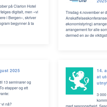
2025
ober på Clarion Hotel
ølges digitalt, men «vi
Tirsdag 4.november er de
ere i Bergen», skriver
Anskaffelseskonferansen
ogram begynner å ta
økonomistyring) arranger
arrangement for alle som
dermed en av de viktigs
gust 2025
14. 
at u
til 13 seminarer og
utny
To etapper og ett
vante:
3 000
kommer
 vi nå?
med sesongarbeid. Seson