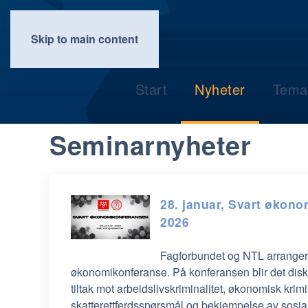
Skip to main content
Start
Nyheter
Tema
Seminarnyheter
28. januar, Svart økon
2026
Fagforbundet og NTL arrangere
økonomikonferanse. På konferansen blir det dis
tiltak mot arbeidslivskriminalitet, økonomisk krimin
skatterettferdsspørsmål og bekjempelse av sosia