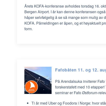
Årets KOFA-konferanse avholdes torsdag 16. okt
Bergen Airport. I år kan denne konferansen også f
håper selvfølgelig å se så mange som mulig av d
KOFA. Påmeldingen er åpen, og et høyaktuelt pr
form.
Fafobåten 11. og 12. au
På Arendalsuka inviterer Fafo 
forskerstafett med 10 etapper! 
seminar er Fafo Østforum-rele
Ti år med Uber og Foodora i Norge: hvor står