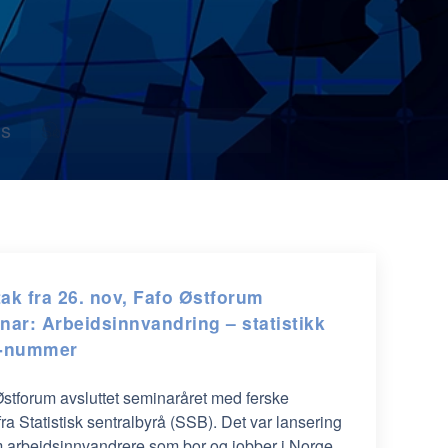
s
ak fra 26. nov, Fafo Østforum
nar: Arbeidsinnvandring – statistikk
d-nummer
Østforum avsluttet seminaråret med ferske
ra Statistisk sentralbyrå (SSB). Det var lansering
m arbeidsinnvandrere som bor og jobber i Norge