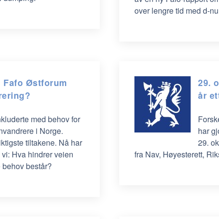
over lengre tid med d-
, Fafo Østforum
29. 
rering?
år e
nkluderte med behov for
Forske
nvandrere i Norge.
har g
ktigste tiltakene. Nå har
29. ok
e vi: Hva hindrer veien
fra Nav, Høyesterett, R
ke behov består?