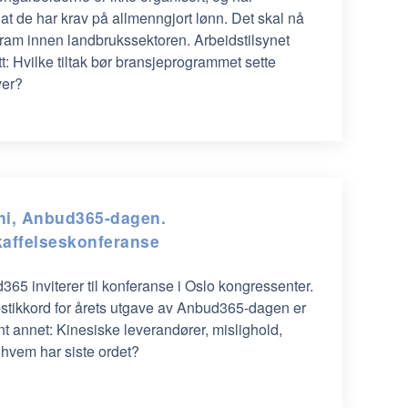
t de har krav på allmenngjort lønn. Det skal nå
gram innen landbrukssektoren. Arbeidstilsynet
att: Hvilke tiltak bør bransjeprogrammet sette
ver?
uni, Anbud365-dagen.
affelseskonferanse
65 inviterer til konferanse i Oslo kongressenter.
stikkord for årets utgave av Anbud365-dagen er
nt annet: Kinesiske leverandører, mislighold,
– hvem har siste ordet?