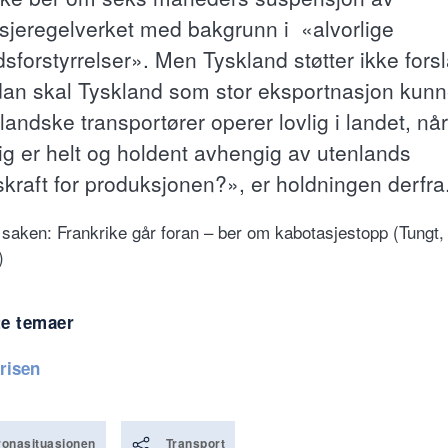
sjeregelverket med bakgrunn i «alvorlige
sforstyrrelser». Men Tyskland støtter ikke forsl
an skal Tyskland som stor eksportnasjon kunn
landske transportører operer lovlig i landet, når
ig er helt og holdent avhengig av utenlands
skraft for produksjonen?», er holdningen derfra
 saken: Frankrike går foran – ber om kabotasjestopp (Tungt,
)
te temaer
risen
onasituasjonen
Transport