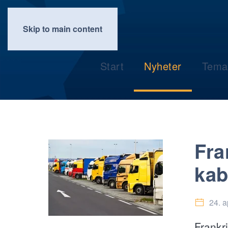
Skip to main content
Start
Nyheter
Tema
Fra
kab
24. a
Frankr