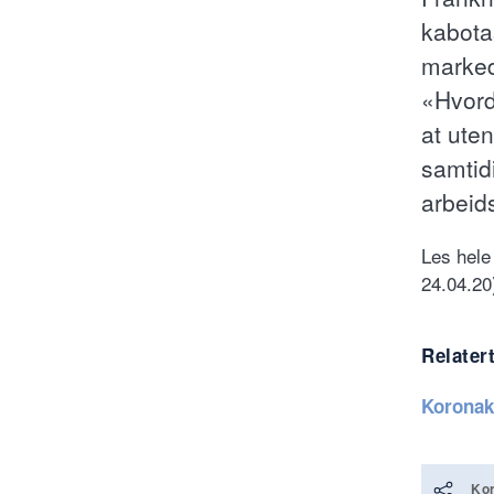
kabota
marked
«Hvord
at uten
samtid
arbeid
Les hele
24.04.20
Relater
Koronak
Kor