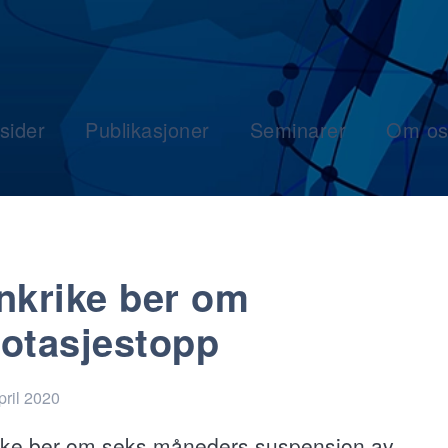
sider
Publikasjoner
Seminarer
Om os
nkrike ber om
otasjestopp
pril 2020
ike ber om seks måneders suspensjon av