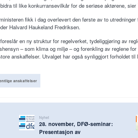
 bidra til like konkurransevilkår for de seriøse aktørene, sier
inisteren fikk i dag overlevert den første av to utredninger 
eder Halvard Haukeland Fredriksen.
foreslår en ny struktur for regelverket, tydeliggjøring av reg
hensyn – som klima og miljø – og forenkling av reglene for
tore anskaffelser. Utvalget har også synliggjort forholdet ti
entlige anskaffelser
Nyhet
28. november, DFØ-seminar:
Presentasjon av