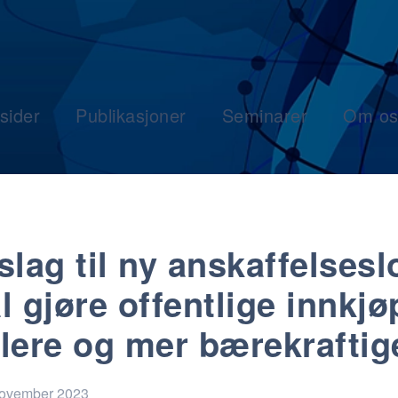
sider
Publikasjoner
Seminarer
Om os
slag til ny anskaffelsesl
l gjøre offentlige innkjø
lere og mer bærekraftig
november 2023