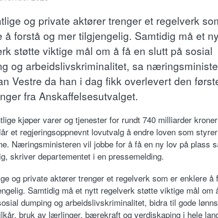
tlige og private aktører trenger et regelverk so
 å forstå og mer tilgjengelig. Samtidig må et ny
rk støtte viktige mål om å få en slutt på sosial
g og arbeidslivskriminalitet, sa næringsministe
an Vestre da han i dag fikk overlevert den først
inger fra Anskaffelsesutvalget.
tlige kjøper varer og tjenester for rundt 740 milliarder kroner 
lår et regjeringsoppnevnt lovutvalg å endre loven som styrer
ne. Næringsministeren vil jobbe for å få en ny lov på plass s
g, skriver departementet i en pressemelding.
ige og private aktører trenger et regelverk som er enklere å 
engelig. Samtidig må et nytt regelverk støtte viktige mål om 
sosial dumping og arbeidslivskriminalitet, bidra til gode lønn
lkår, bruk av lærlinger, bærekraft og verdiskaping i hele lan