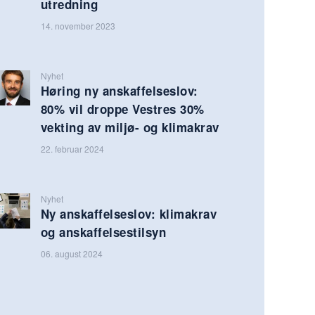
utredning
14. november 2023
Nyhet
Høring ny anskaffelseslov:
80% vil droppe Vestres 30%
vekting av miljø- og klimakrav
22. februar 2024
Nyhet
Ny anskaffelseslov: klimakrav
og anskaffelsestilsyn
06. august 2024