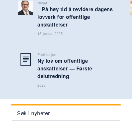
Nyhet
– På høy tid å revidere dagens
lovverk for offentlige
anskaffelser
15. januar 2025
Publikasjon
Ny lov om offentlige
anskaffelser — Første
delutredning
2023
Søk i nyheter