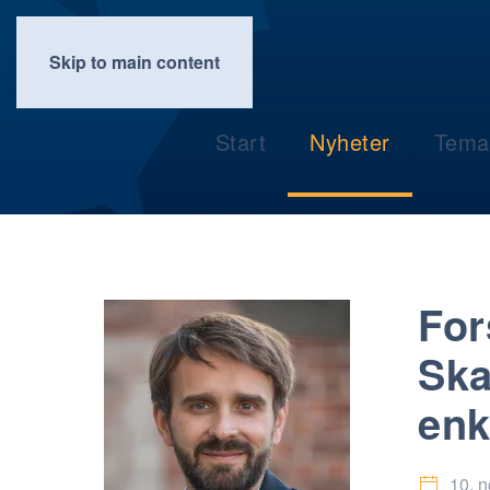
Skip to main content
Start
Nyheter
Tema
For
Ska
enk
10. 