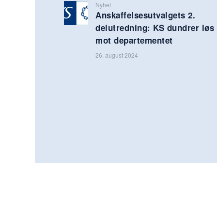
Nyhet
Anskaffelsesutvalgets 2.
delutredning: KS dundrer løs
mot departementet
26. august 2024