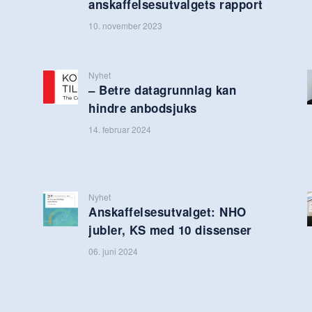
anskaffelsesutvalgets rapport
10. november 2023
Nyhet
– Betre datagrunnlag kan
hindre anbodsjuks
14. februar 2024
Nyhet
Anskaffelsesutvalget: NHO
jubler, KS med 10 dissenser
06. juni 2024