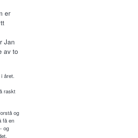
m er
tt
r Jan
e av to
i året.
å raskt
forstå og
å få en
s- og
det.