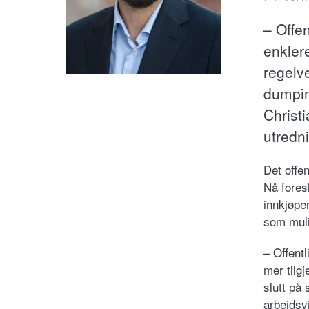
– Offen
enklere
regelve
dumpin
Christi
utredn
Det offen
Nå fores
innkjøpe
som muli
– Offentl
mer tilgj
slutt på 
arbeidsvi