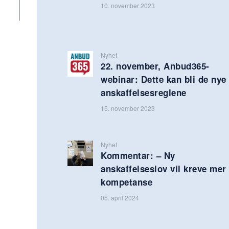
10. november 2023
Nyhet
22. november, Anbud365-
webinar: Dette kan bli de nye
anskaffelsesreglene
15. november 2023
Nyhet
Kommentar: – Ny
anskaffelseslov vil kreve mer
kompetanse
05. april 2024