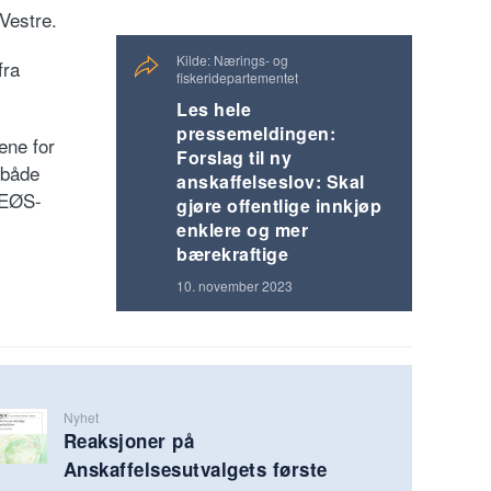
 Vestre.
Kilde: Nærings- og
fra
fiskeridepartementet
Les hele
pressemeldingen:
lene for
Forslag til ny
 både
anskaffelseslov: Skal
l EØS-
gjøre offentlige innkjøp
enklere og mer
bærekraftige
10. november 2023
Nyhet
Reaksjoner på
Anskaffelsesutvalgets første