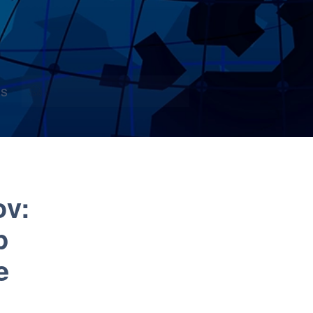
s
ov:
p
e