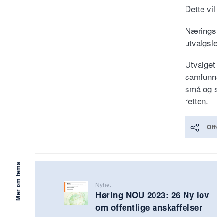
Dette vil
Næringsm
utvalgsl
Utvalget 
samfunns
små og s
retten.
Off
Mer om tema
Nyhet
Høring NOU 2023: 26 Ny lov
om offentlige anskaffelser