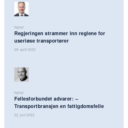
Nyhet
Regjeringen strammer inn reglene for
useriøse transportører
29. april 2022
Nyhet
Fellesforbundet advarer: –
Transportbransjen en fattigdomsfelle
22. juni 2022