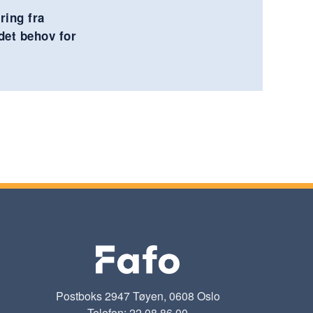
ring fra
 det behov for
Postboks 2947 Tøyen, 0608 Oslo
Telefon: 22 08 86 00