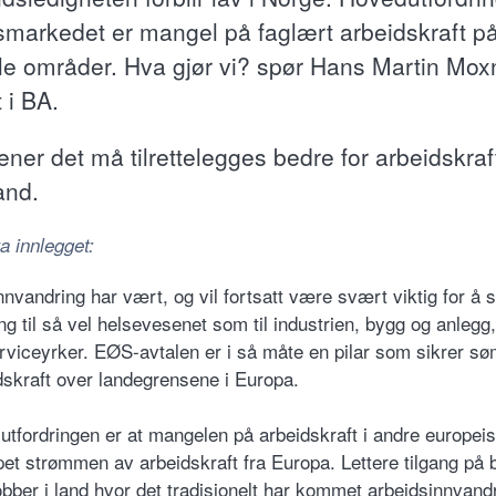
smarkedet er mangel på faglært arbeidskraft p
lle områder. Hva gjør vi? spør Hans Martin Mox
t i BA.
ner det må tilrettelegges bedre for arbeidskraft
and.
a innlegget:
nvandring har vært, og vil fortsatt være svært viktig for å s
g til så vel helsevesenet som til industrien, bygg og anlegg
rviceyrker. EØS-avtalen er i så måte en pilar som sikrer søm
dskraft over landegrensene i Europa.
utfordringen er at mangelen på arbeidskraft i andre europei
pet strømmen av arbeidskraft fra Europa. Lettere tilgang på 
obber i land hvor det tradisjonelt har kommet arbeidsinnvandr