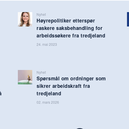
Nyhet
Høyrepolitiker etterspør
raskere saksbehandling for
arbeidssøkere fra tredjeland
24. mai 2023
Nyhet
Spørsmål om ordninger som
sikrer arbeidskraft fra
å
tredjeland
02. mars 2026