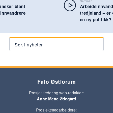
n
Seminar
ansker blant
Arbeidsinnvand
sinnvandrere
tredjeland – er
en ny politikk?
Søk i nyheter
Fafo Østforum
Prosjektleder og web-redaktør:
Anne Mette Ødegård
Prosjektmedarbeidere: