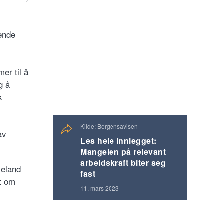
sende
er til å
g å
k
Kilde: Bergensavisen
av
Les hele innlegget:
Mangelen på relevant
arbeidskraft biter seg
jeland
fast
t om
11. mars 2023