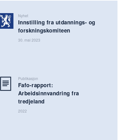
Nyhet
Innstilling fra utdannings- og
forskningskomiteen
30. mai 2023
Publikasjon
Fafo-rapport:
Arbeidsinnvandring fra
tredjeland
2022