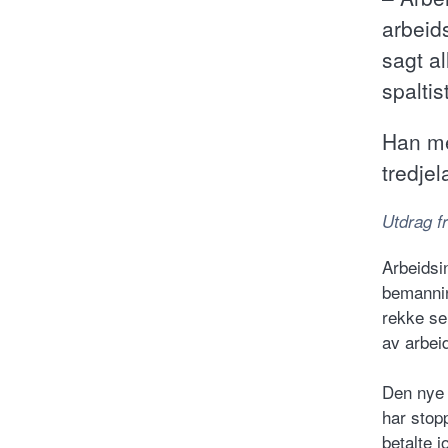
arbeid
sagt a
spaltis
Han me
tredjel
Utdrag fr
Arbeidsin
bemannin
rekke se
av arbei
Den nye 
har stop
betalte j