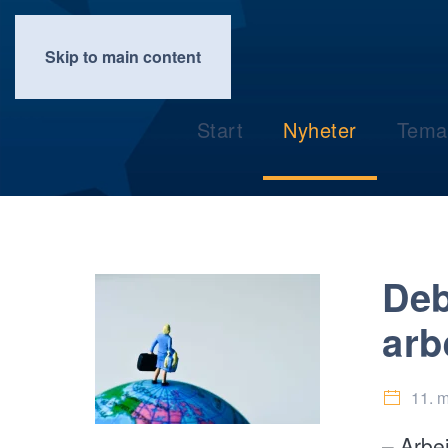
Skip to main content
Start
Nyheter
Tema
Deb
arb
11. 
– Arbei