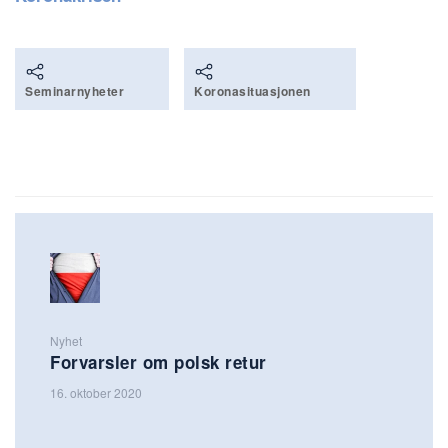
Seminarnyheter
Koronasituasjonen
Nyhet
Forvarsler om polsk retur
16. oktober 2020