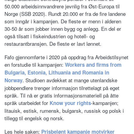
50.000 arbeidsinnvandrere jevnlig fra Øst-Europa til
Norge (SSB 2020). Rundt 20.000 er fra de fire landene
som inngår i kampanjen. De fleste er menn i alderen
30-50 år som jobber innen bygg og anlegg. En del er
også tilsatt i fiskeindustrien og hotell- og
restaurantbransjen. De fleste er lavt lønnet.
Fafo gjennomførte i 2020 på oppdrag fra Arbeidstilsynet
en forstudie til kampanjen:
Workers and firms from
Bulgaria, Estonia, Lithuania and Romania in
. Studioen avdekket at mange utenlandske
Norway
jobbpendlere trenger informasjon tilrettelagt på eget
språk. Til nå er gratis informasjonsmateriell på åtte
språk utarbeidet for
-kampanjen;
Know your rights
litauisk, estisk, rumensk, bulgarsk, russisk og polsk i
tillegg til engelsk og norsk.
Les hele saken:
Prisbelønt kampanje motvirker