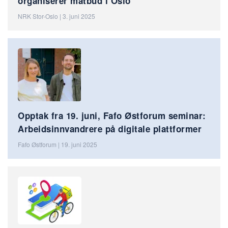
organiserer matbud i Oslo
NRK Stor-Oslo | 3. juni 2025
Opptak fra 19. juni, Fafo Østforum seminar:
Arbeidsinnvandrere på digitale plattformer
Fafo Østforum | 19. juni 2025