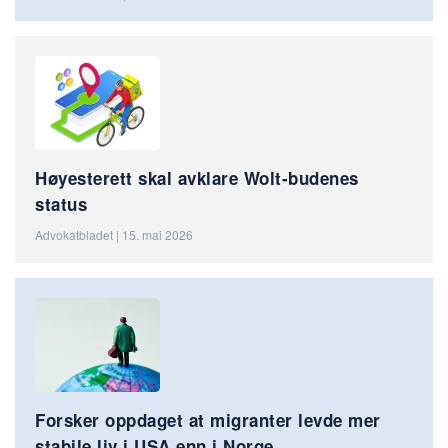
Høyesterett skal avklare Wolt-budenes
status
Advokatbladet | 15. mai 2026
Forsker oppdaget at migranter levde mer
stabile liv i USA enn i Norge