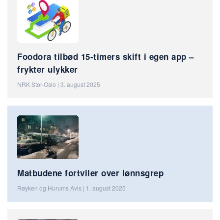
Foodora tilbød 15-timers skift i egen app –
frykter ulykker
NRK Stor-Oslo | 3. august 2025
Matbudene fortviler over lønnsgrep
Røyken og Hurums Avis | 1. august 2025