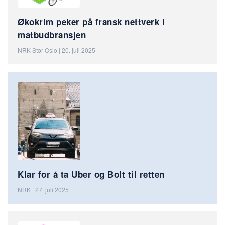
Økokrim peker på fransk nettverk i
matbudbransjen
NRK Stor-Oslo | 20. juli 2025
Klar for å ta Uber og Bolt til retten
NRK | 27. juli 2025