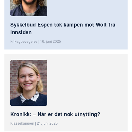
Sykkelbud Espen tok kampen mot Wolt fra
innsiden
FriFagbevegelse | 16. juni 2025
Kronikk: – Når er det nok utnytting?
Klassekampen | 21. juni 2025