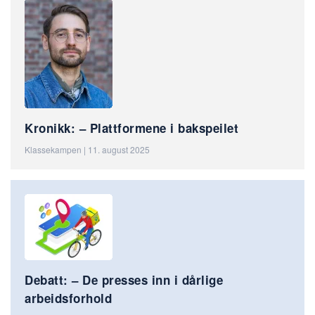
Kronikk: – Plattformene i bakspeilet
Klassekampen | 11. august 2025
Debatt: – De presses inn i dårlige
arbeidsforhold