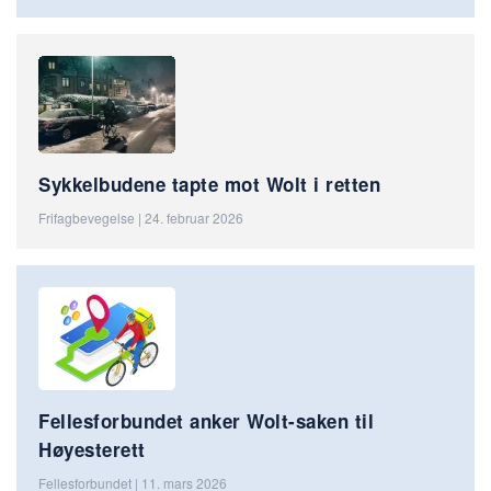
Sykkelbudene tapte mot Wolt i retten
Frifagbevegelse | 24. februar 2026
Fellesforbundet anker Wolt-saken til
Høyesterett
Fellesforbundet | 11. mars 2026