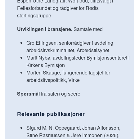
Espen Utne Landgraff, Wolt-bud, tillitsvalgt i
Fellesforbundet og rådgiver for Rødts
stortingsgruppe
Utviklingen i bransjene.
Samtale med
Gro Ellingsen, seniorrådgiver i avdeling
arbeidslivskriminalitet, Arbeidstilsynet
Marit Nybø, avdelingsleder Bymisjonssenteret i
Kirkens Bymisjon
Morten Skauge, fungerende fagsjef for
arbeidslivspolitikk, Virke
Spørsmål
fra salen og seere
Relevante publikasjoner
Sigurd M. N. Oppegaard, Johan Alfonsson,
Stine Rasmussen & Jere Immonen (2025),