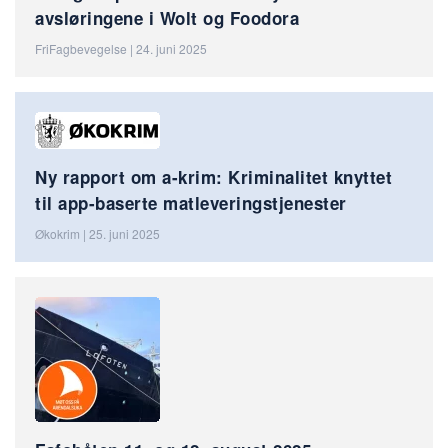
avsløringene i Wolt og Foodora
FriFagbevegelse | 24. juni 2025
Ny rapport om a-krim: Kriminalitet knyttet
til app-baserte matleveringstjenester
Økokrim | 25. juni 2025