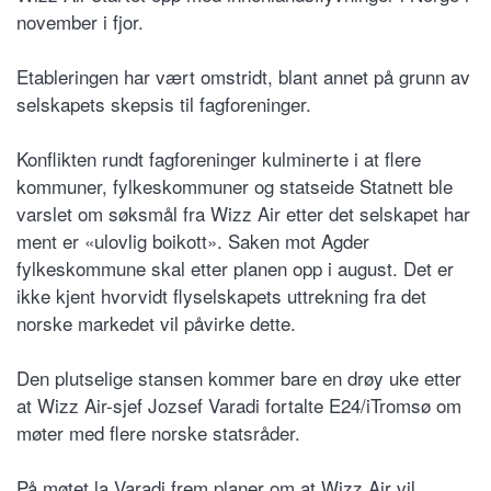
november i fjor.
Etableringen har vært omstridt, blant annet på grunn av
selskapets skepsis til fagforeninger.
Konflikten rundt fagforeninger kulminerte i at flere
kommuner, fylkeskommuner og statseide Statnett ble
varslet om søksmål fra Wizz Air etter det selskapet har
ment er «ulovlig boikott». Saken mot Agder
fylkeskommune skal etter planen opp i august. Det er
ikke kjent hvorvidt flyselskapets uttrekning fra det
norske markedet vil påvirke dette.
Den plutselige stansen kommer bare en drøy uke etter
at Wizz Air-sjef Jozsef Varadi fortalte E24/iTromsø om
møter med flere norske statsråder.
På møtet la Varadi frem planer om at Wizz Air vil