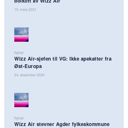
boikott av Wizz Air
15. mars 2021
Nyhet
Wizz Air-sjefen til VG: Ikke apekatter fra
Øst-Europa
24. desember 2020
Nyhet
Wizz Air stevner Agder fylkeskommune