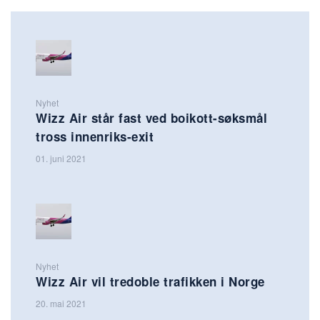
Nyhet
Wizz Air står fast ved boikott-søksmål
tross innenriks-exit
01. juni 2021
Nyhet
Wizz Air vil tredoble trafikken i Norge
20. mai 2021