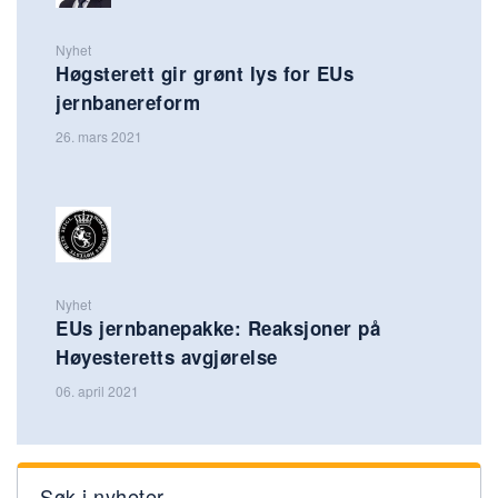
Nyhet
Høgsterett gir grønt lys for EUs
jernbanereform
26. mars 2021
Nyhet
EUs jernbanepakke: Reaksjoner på
Høyesteretts avgjørelse
06. april 2021
Søk i nyheter