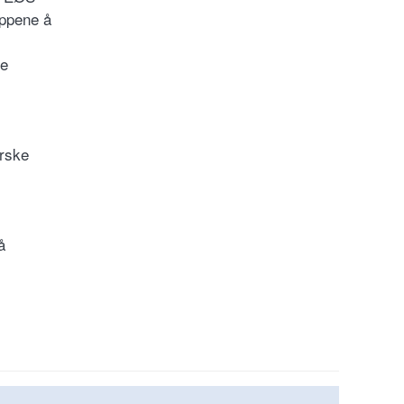
uppene å
re
orske
å