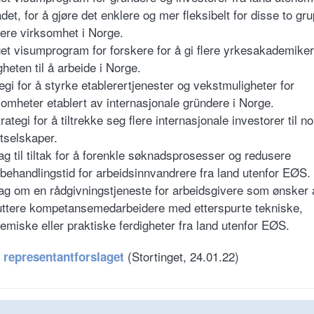
det, for å gjøre det enklere og mer fleksibelt for disse to gr
lere virksomhet i Norge.
get visumprogram for forskere for å gi flere yrkesakademike
heten til å arbeide i Norge.
tegi for å styrke etablerertjenester og vekstmuligheter for
somheter etablert av internasjonale gründere i Norge.
rategi for å tiltrekke seg flere internasjonale investorer til n
tselskaper.
lag til tiltak for å forenkle søknadsprosesser og redusere
behandlingstid for arbeidsinnvandrere fra land utenfor EØS.
lag om en rådgivningstjeneste for arbeidsgivere som ønsker 
uttere kompetansemedarbeidere med etterspurte tekniske,
emiske eller praktiske ferdigheter fra land utenfor EØS.
(Stortinget, 24.01.22)
 representantforslaget