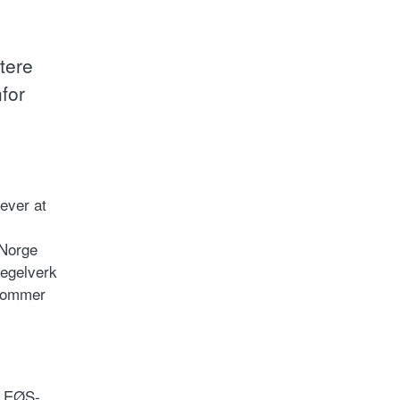
ttere
for
ever at
 Norge
regelverk
 kommer
m EØS-