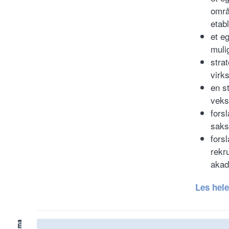
områ
etab
et e
mulig
stra
virk
en st
veks
fors
saks
fors
rekr
akad
Les hele