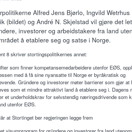
politikerne Alfred Jens Bjørlo, Ingvild Wetrhus
k (bildet) og André N. Skjelstad vil gjøre det le
ndere, investorer og arbeidstakere fra land uten
rådet å etablere seg og satse i Norge.
nt 8 skriver stortingspolitikernes annet:
ifter som finner kompetansemedarbeidere utenfor EØS, oppl
essen med å få sine nyansatte til Norge er byråkratisk og
revende. Gründere og investorer møter barrierer som gjør at
eves som et mindre attraktivt land å etablere seg i. Dagens 
er et underholdskrav for selvstendig næringsdrivende som
land utenfor EØS.
år at Stortinget ber regjeringen legge frem
get visumprogram for gründere og investorer fra land uteno