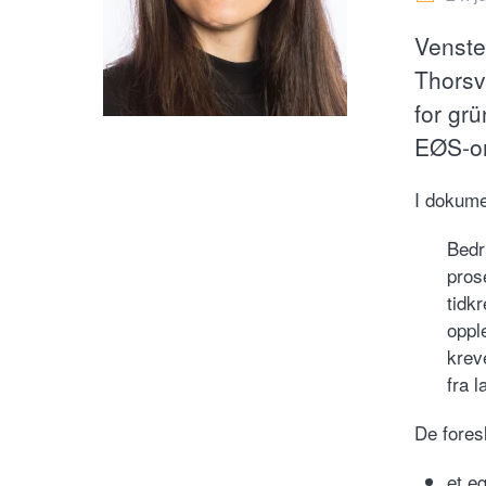
Venster
Thorsvi
for grü
EØS-om
I dokume
Bedr
pros
tidk
oppl
krev
fra 
De foresl
et e