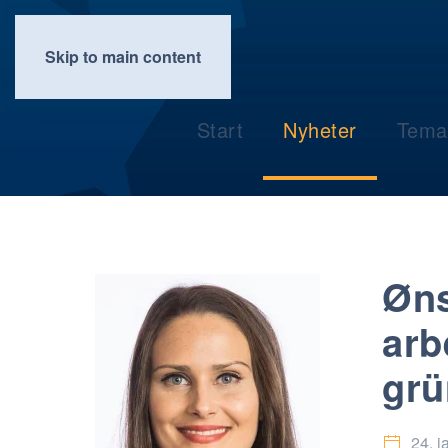
Skip to main content
Start
Nyheter
Tema
Øns
arb
grü
24. j