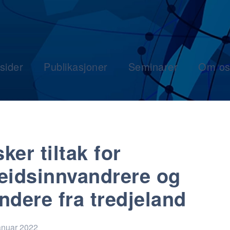
sider
Publikasjoner
Seminarer
Om os
ker tiltak for
eidsinnvandrere og
ndere fra tredjeland
anuar 2022