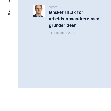
Mer om tema
Nyhet
Ønsker tiltak for
arbeidsinnvandrere med
gründerideer
21. desember 2021