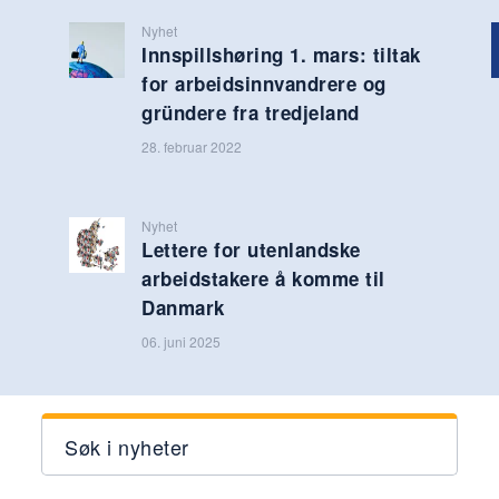
Nyhet
Innspillshøring 1. mars: tiltak
for arbeidsinnvandrere og
gründere fra tredjeland
28. februar 2022
Nyhet
Lettere for utenlandske
arbeidstakere å komme til
Danmark
06. juni 2025
Søk i nyheter