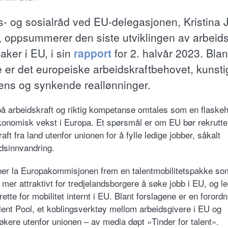
s- og sosialråd ved EU-delegasjonen, Kristina 
 oppsummerer den siste utviklingen av arbeids
aker i EU, i sin
rapport
for 2. halvår 2023. Blan
 er det europeiske arbeidskraftbehovet, kunsti
igens og synkende reallønninger.
å arbeidskraft og riktig kompetanse omtales som en flaskeh
konomisk vekst i Europa. Et spørsmål er om EU bør rekrutt
aft fra land utenfor unionen for å fylle ledige jobber, såkalt
ndsinnvandring.
er la Europakommisjonen frem en talentmobilitetspakke so
 mer attraktivt for tredjelandsborgere å søke jobb i EU, og l
 rette for mobilitet internt i EU. Blant forslagene er en forord
lent Pool, et koblingsverktøy mellom arbeidsgivere i EU og
økere utenfor unionen – av media døpt «Tinder for talent».