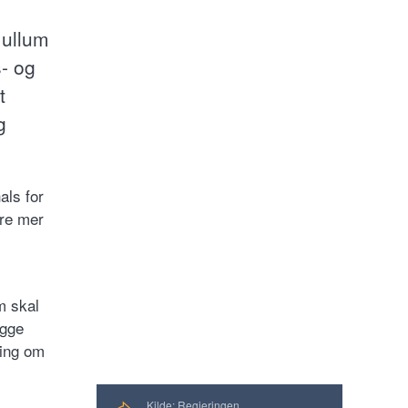
Jullum
- og
t
g
als for
ere mer
m skal
egge
ning om
Kilde: Regjeringen