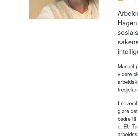
Arbeid
Hagen,
sosials
sakene
intell
Mangel p
videre ø
arbeidskr
tredjela
I novemb
gjøre det
bedre til
et EU Ta
arbeidss