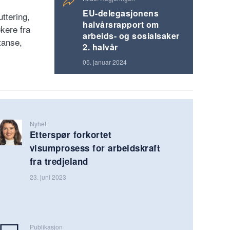
EU-delegasjonens
uttering,
halvårsrapport om
økere fra
arbeids- og sosialsaker
tanse,
2. halvår
05. januar 2024
Nyhet
Etterspør forkortet
visumprosess for arbeidskraft
fra tredjeland
23. juni 2023
Publikasjon