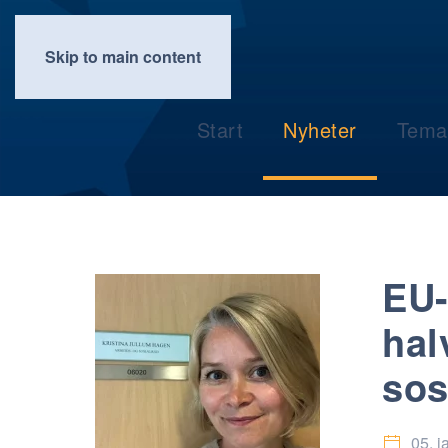
Skip to main content
Start
Nyheter
Tema
EU-
hal
sos
05. j