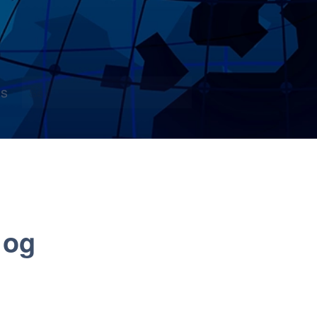
s
 og