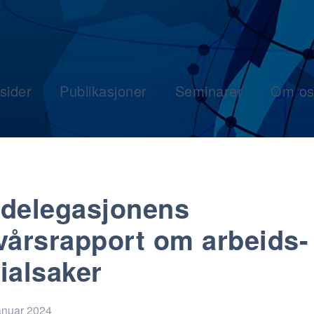
sider
Publikasjoner
Seminarer
Om os
delegasjonens
vårsrapport om arbeids-
ialsaker
anuar 2024