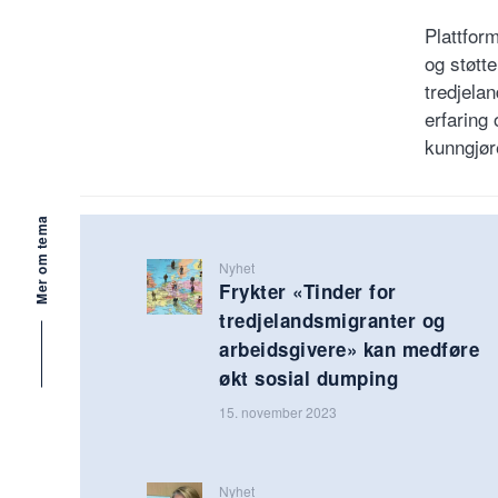
Plattform
og støtte
tredjela
erfaring
kunngjør
Mer om tema
Nyhet
Frykter «Tinder for
tredjelandsmigranter og
arbeidsgivere» kan medføre
økt sosial dumping
15. november 2023
Nyhet