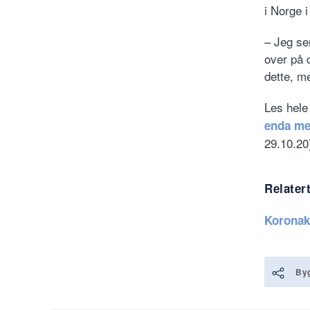
i Norge i
– Jeg ser
over på d
dette, m
Les hele
enda mer
29.10.20
Relater
Koronak
Byg