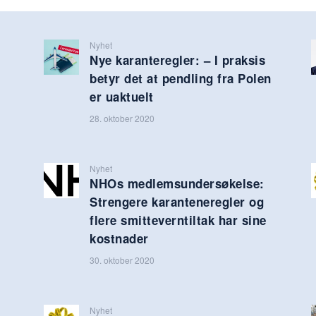
Nyhet
Nye karanteregler: – I praksis
betyr det at pendling fra Polen
er uaktuelt
28. oktober 2020
Nyhet
NHOs medlemsundersøkelse:
Strengere karanteneregler og
flere smitteverntiltak har sine
kostnader
30. oktober 2020
Nyhet