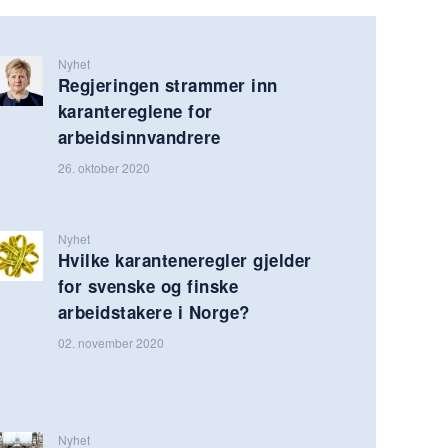
Nyhet
Regjeringen strammer inn
karantereglene for
arbeidsinnvandrere
26. oktober 2020
Nyhet
Hvilke karanteneregler gjelder
for svenske og finske
arbeidstakere i Norge?
02. november 2020
Nyhet