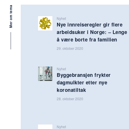
Mer om tema
Nyhet
Nye innreiseregler gir flere
arbeidsuker i Norge: – Lenge
å være borte fra familien
29. oktober 2020
Nyhet
Byggebransjen frykter
dagmulkter etter nye
koronatiltak
28. oktober 2020
Nyhet