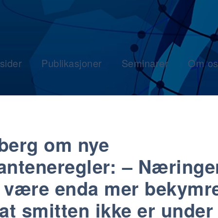
sider
Publikasjoner
Seminarer
Om os
berg om nye
anteneregler: – Næringe
 være enda mer bekymr
 at smitten ikke er under