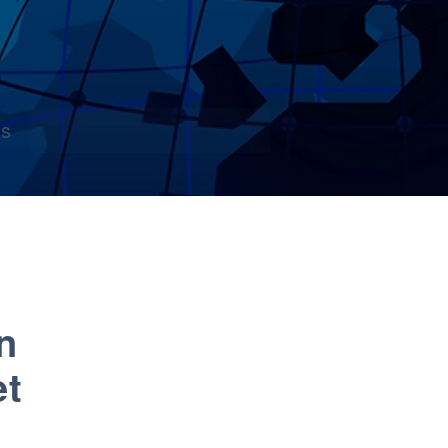
s
n
et