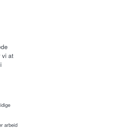
øde
vi at
i
idige
r arbeid