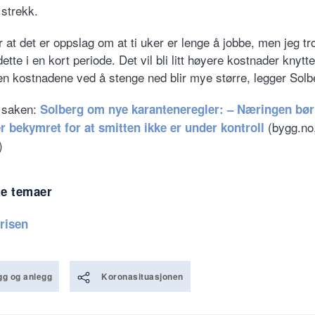
 strekk.
 at det er oppslag om at ti uker er lenge å jobbe, men jeg tr
ette i en kort periode. Det vil bli litt høyere kostnader knyttet
en kostnadene ved å stenge ned blir mye større, legger Solber
 saken:
Solberg om nye karanteneregler: – Næringen bø
(bygg.no
 bekymret for at smitten ikke er under kontroll
)
te temaer
risen
g og anlegg
Koronasituasjonen