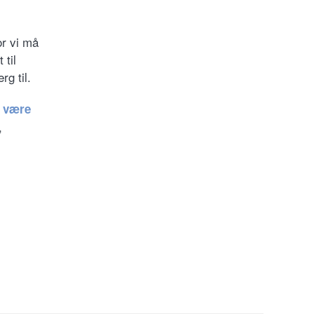
or vi må
 til
g til.
r være
,