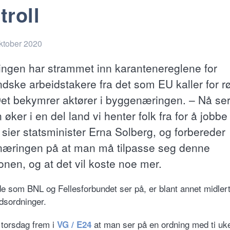
troll
oktober 2020
ingen har strammet inn karantenereglene for
ndske arbeidstakere fra det som EU kaller for r
Det bekymrer aktører i byggenæringen. – Nå ser 
 øker i en del land vi henter folk fra for å jobbe 
 sier statsminister Erna Solberg, og forbereder
æringen på at man må tilpasse seg denne
onen, og at det vil koste noe mer.
e som BNL og Fellesforbundet ser på, er blant annet midlert
idsordninger.
torsdag frem i
at man ser på en ordning med ti uke
VG / E24