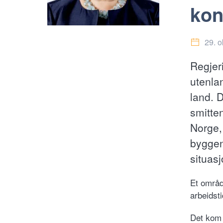
kon
29. 
Regjer
utenla
land. 
smitten
Norge,
byggen
situasj
Et områd
arbeidst
Det kom 