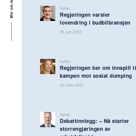
Mer om tema
Nyhet
Regjeringen varsler
lovendring i budbilbransjen
25. juni 2022
Nyhet
Regjeringen ber om innspill ti
kampen mot sosial dumping
22. mars 2022
Nyhet
Debattinnlegg: – Nå starter
storrengjøringen av