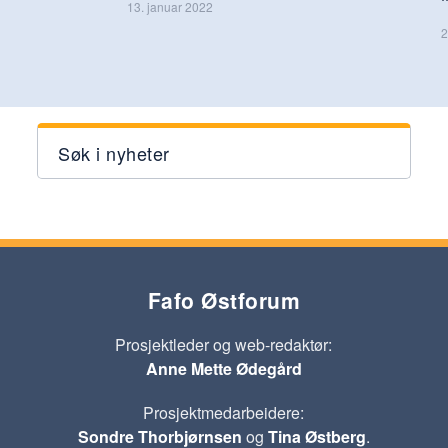
13. januar 2022
2
Søk i nyheter
Fafo Østforum
Prosjektleder og web-redaktør:
Anne Mette Ødegård
Prosjektmedarbeidere:
Sondre Thorbjørnsen
og
Tina Østberg
.