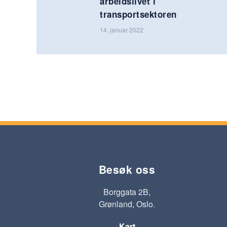
arbeidslivet i
transportsektoren
14. januar 2022
Besøk oss
Borggata 2B,
Grønland, Oslo.
Kart