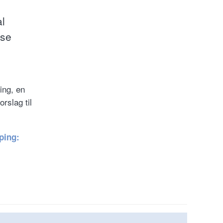
al
øse
ing, en
rslag til
ping: