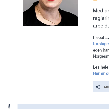
Med ar
regjeri
arbeids
I løpet 
forslage
egen han
Norgesm
Les hele
Her er d
Sos