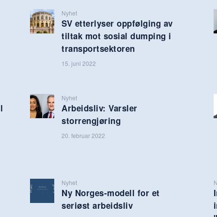
Nyhet
SV etterlyser oppfølging av
tiltak mot sosial dumping i
transportsektoren
15. juni 2022
Nyhet
l
Arbeidsliv: Varsler
storrengjøring
20. februar 2022
Nyhet
N
Ny Norges-modell for et
seriøst arbeidsliv