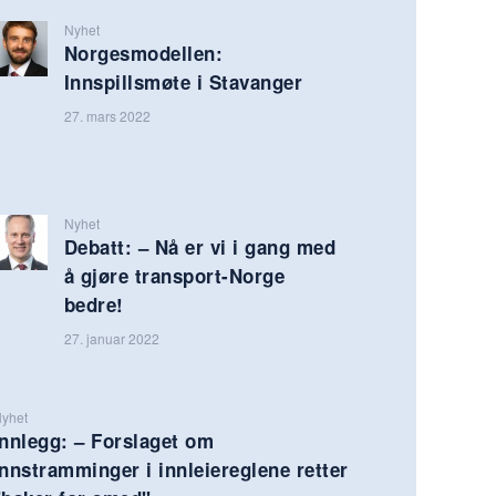
Nyhet
Norgesmodellen:
Innspillsmøte i Stavanger
27. mars 2022
Nyhet
Debatt: – Nå er vi i gang med
å gjøre transport-Norge
bedre!
27. januar 2022
yhet
Innlegg: – Forslaget om
innstramminger i innleiereglene retter