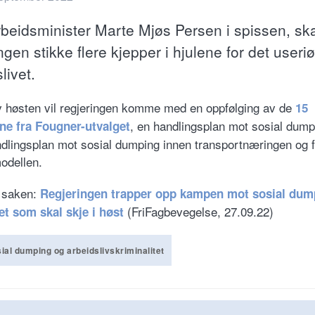
beidsminister Marte Mjøs Persen i spissen, sk
ngen stikke flere kjepper i hjulene for det useri
livet.
av høsten vil regjeringen komme med en oppfølging av de
15
, en handlingsplan mot sosial dump
ne fra Fougner-utvalget
dlingsplan mot sosial dumping innen transportnæringen og fo
odellen.
 saken:
Regjeringen trapper opp kampen mot sosial dum
(FriFagbevegelse, 27.09.22)
et som skal skje i høst
ial dumping og arbeidslivskriminalitet