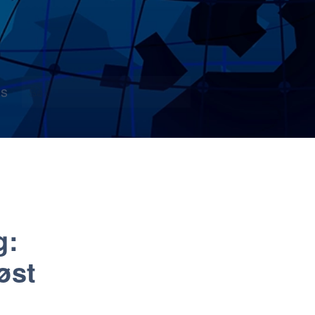
s
g:
øst