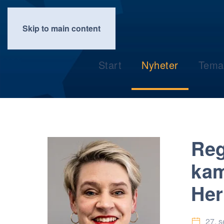
Skip to main content
Start
Nyheter
Tema
Reg
kam
Her
27. 