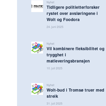
Nyhet
Tidligere politietterforsker
rystet over avsløringene i
Wolt og Foodora
24. juni 2025
Nyhet
Vil kombinere fleksibilitet og
trygghet i
matleveringsbransjen
10. juli 2025
Nyhet
Wolt-bud i Tromsø truer med
streik
31. juli 2025