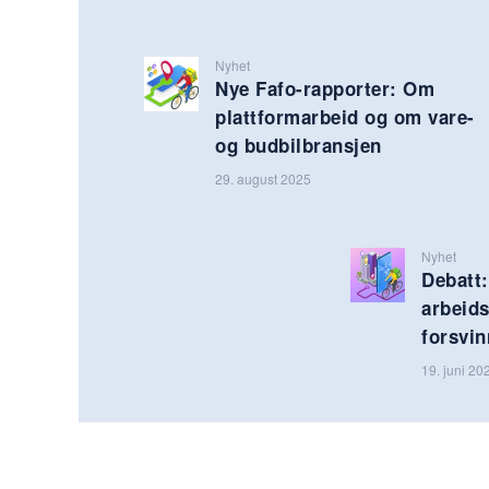
Nyhet
Nye Fafo-rapporter: Om
plattformarbeid og om vare-
og budbilbransjen
29. august 2025
Nyhet
Debatt:
arbeid
forsvin
19. juni 20