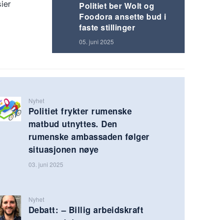
sier
Politiet ber Wolt og
Foodora ansette bud i
faste stillinger
05. juni 2025
Nyhet
Politiet frykter rumenske
matbud utnyttes. Den
rumenske ambassaden følger
situasjonen nøye
03. juni 2025
Nyhet
Debatt: – Billig arbeidskraft