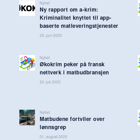
Nyhet
Ny rapport om a-krim:
Kriminalitet knyttet til app-
baserte matleveringstjenester
25. juni 2025
Nyhet
Økokrim peker på fransk
nettverk i matbudbransjen
20. juli 2025
Nyhet
Matbudene fortviler over
lønnsgrep
01. august 2025