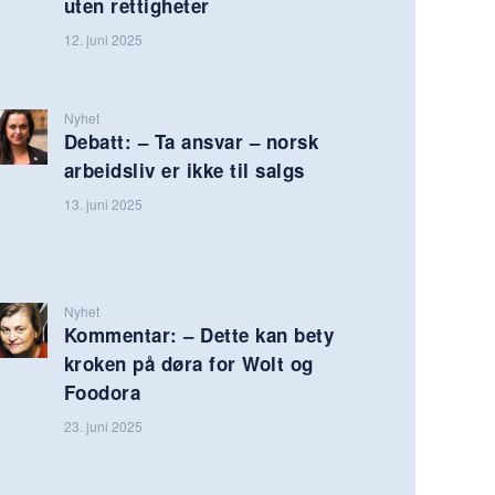
uten rettigheter
12. juni 2025
Nyhet
Debatt: – Ta ansvar – norsk
arbeidsliv er ikke til salgs
13. juni 2025
Nyhet
Kommentar: – Dette kan bety
kroken på døra for Wolt og
Foodora
23. juni 2025