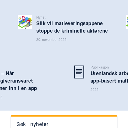
Nyhet
Slik vil matleverings­appene
stoppe de kriminelle aktørene
20. november 2025
Publikasjon
 – Når
Utenlandsk arb
sgiveransvaret
app-basert mat
ner inn i en app
2025
26
Søk i nyheter