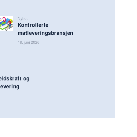
Nyhet
Kontrollerte
matleveringsbransjen
18. juni 2026
eidskraft og
levering