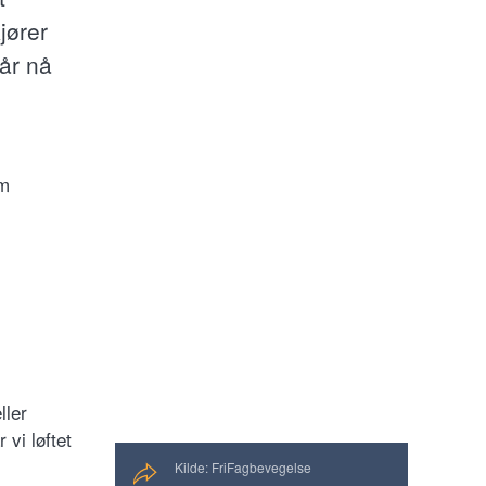
jører
lår nå
om
ller
 vi løftet
Kilde: FriFagbevegelse