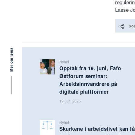
regulerin
Lasse Jo
Sos
Mer om tema
Nyhet
Opptak fra 19. juni, Fafo
Østforum seminar:
Arbeidsinnvandrere på
digitale plattformer
19. juni 2025
Nyhet
Skurkene i arbeidslivet kan få