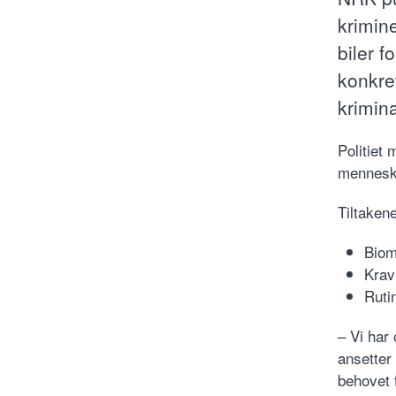
krimin
biler f
konkret
krimina
Politiet
mennesk
Tiltakene
Biom
Krav
Rutin
– Vi har
ansetter 
behovet 