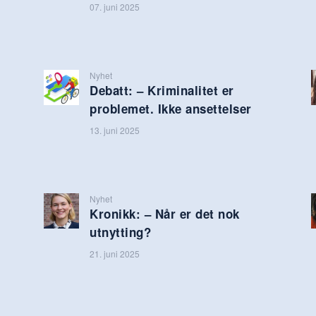
07. juni 2025
Nyhet
Debatt: – Kriminalitet er
problemet. Ikke ansettelser
13. juni 2025
Nyhet
Kronikk: – Når er det nok
utnytting?
21. juni 2025