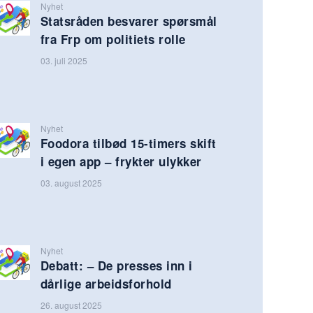
Nyhet
Statsråden besvarer spørsmål
fra Frp om politiets rolle
03. juli 2025
Nyhet
Foodora tilbød 15-timers skift
i egen app – frykter ulykker
03. august 2025
Nyhet
Debatt: – De presses inn i
dårlige arbeidsforhold
26. august 2025