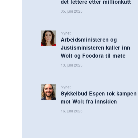
det lettere etter millionkutt
05. juni 2025
Nyhet
Arbeidsministeren og
Justisministeren kaller inn
Wolt og Foodora til møte
13. juni 2025
Nyhet
Sykkelbud Espen tok kampen
mot Wolt fra innsiden
16. juni 2025