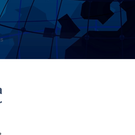
s
a
r
t