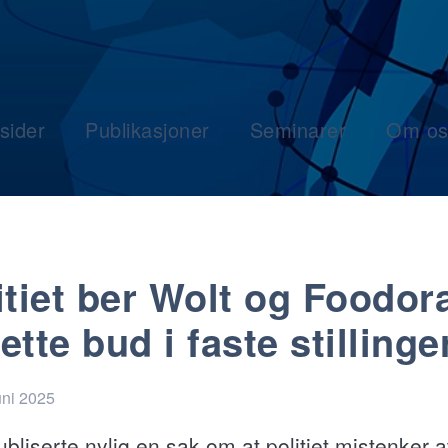
sider
Publikasjoner
Seminarer
Om os
itiet ber Wolt og Foodor
ette bud i faste stillinge
uni 2025
bliserte nylig en sak om at politiet mistenker a