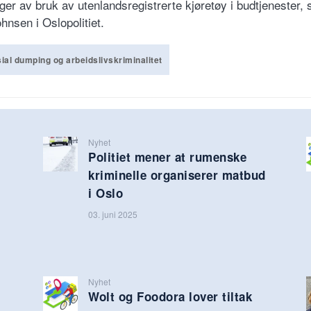
ger av bruk av utenlandsregistrerte kjøretøy i budtjenester, 
hnsen i Oslopolitiet.
ial dumping og arbeidslivskriminalitet
Nyhet
Politiet mener at rumenske
kriminelle organiserer matbud
i Oslo
03. juni 2025
Nyhet
Wolt og Foodora lover tiltak