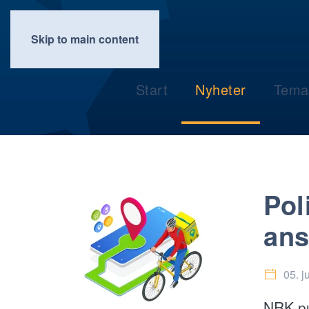
Skip to main content
Start
Nyheter
Tema
Pol
ans
05. j
NRK pu