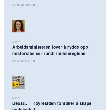
22. november 2023
Nyhet
Arbeidsministeren lover å rydde opp i
misforståelser rundt innleiereglene
20. oktober 2023
Nyhet
Debatt: – Høyresiden forsøker å skape
innleieidyll