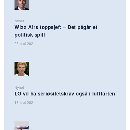
Nyhet
Wizz Airs toppsjef: – Det pågår et
politisk spill
08. mai 2021
Nyhet
LO vil ha seriøsitetskrav også i luftfarten
18. mai 2021