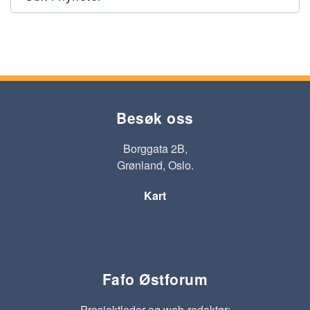
Besøk oss
Borggata 2B,
Grønland, Oslo.
Kart
Fafo Østforum
Prosjektleder og web-redaktør: