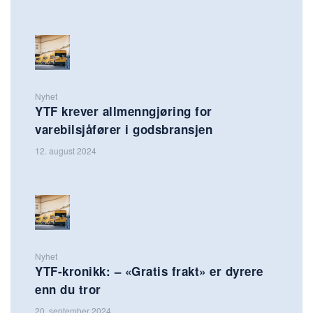
Nyhet
YTF krever allmenngjøring for
varebilsjåfører i godsbransjen
12. august 2024
Nyhet
YTF-kronikk: – «Gratis frakt» er dyrere
enn du tror
20. september 2024