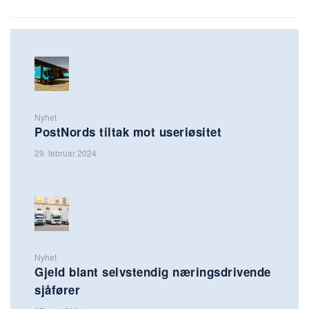
Nyhet
PostNords tiltak mot useriøsitet
29. februar 2024
Nyhet
Gjeld blant selvstendig næringsdrivende
sjåfører