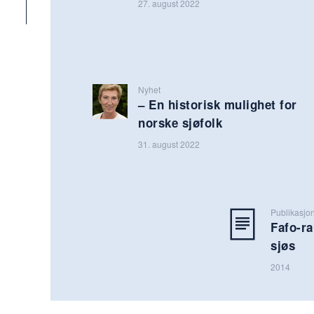
27. august 2022
Nyhet
– En historisk mulighet for
norske sjøfolk
31. august 2022
Publikasjo
Fafo-ra
sjøs
2014