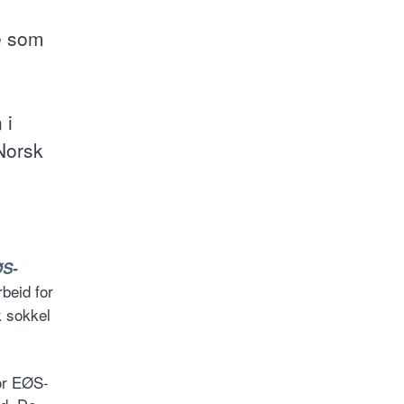
e som
 i
Norsk
ØS-
beid for
k sokkel
for EØS-