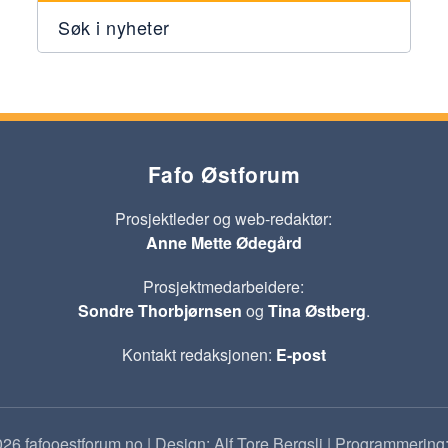
Søk i nyheter
Fafo Østforum
Prosjektleder og web-redaktør:
Anne Mette Ødegård
Prosjektmedarbeidere:
Sondre Thorbjørnsen
og
Tina Østberg
.
Kontakt redaksjonen:
E-post
26 fafooestforum.no | Design: Alf Tore Bergsli | Programmering