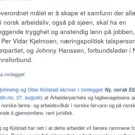
overordnet målet er å skape et samfunn der all
i norsk arbeidsliv, også på sjøen, skal ha en
eggende trygghet og anstendig lønn på jobben,
 Per Vidar Kjølmoen, næringspolitisk talsperson
erpartiet, og Johnny Hanssen, forbundsleder i 
nsforbund.
a innlegget:
jelmeng og Olav Kolstad skriver i innlegget
Ny, norsk E
) at Arbeiderpartiets og fagbevegelsens ar
dn.no, 27. august
e norske lønns- og arbeidsvilkår i norske farvann og på nors
ende å gjennomføre, rent juridisk.
 og Kolstad har rett i at dette arbeidet vil berøre rammene 