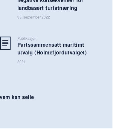
landbasert turistnæring
05. september 2022
Publikasjon
Partssammensatt maritimt
utvalg (Holmefjordutvalget)
2021
vem kan seile