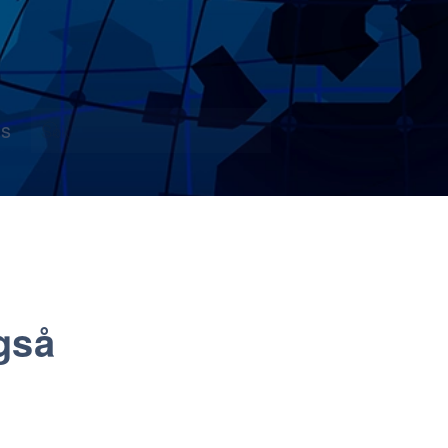
s
gså