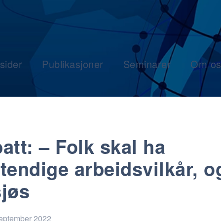
sider
Publikasjoner
Seminarer
Om os
att: – Folk skal ha
tendige arbeidsvilkår, o
sjøs
september 2022