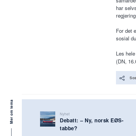
samarbei
har selvs
regjerin
For det 
sosial d
Les hele
(DN, 16.
Sos
Mer om tema
Nyhet
Debatt: – Ny, norsk EØS-
tabbe?