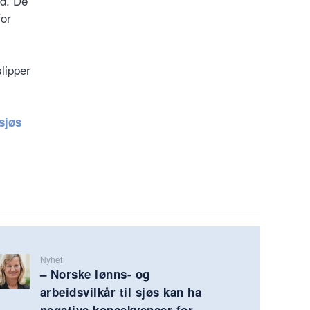
ed. De
for
lipper
 sjøs
Nyhet
– Norske lønns- og
arbeidsvilkår til sjøs kan ha
negative konsekvenser for