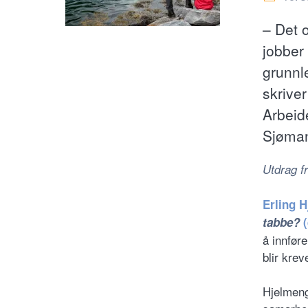
– Det 
jobber 
grunnl
skriver
Arbeid
Sjøman
Utdrag fr
Erling H
tabbe?
(
å innfør
blir krev
Hjelmeng