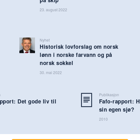
23. august 2022
Nyhet
Historisk lovforslag om norsk
lønn i norske farvann og på
norsk sokkel
30. mai 2022
n
Publikasjon
pport: Det gode liv til
Fafo-rapport: H
sin egen sjø?
2010