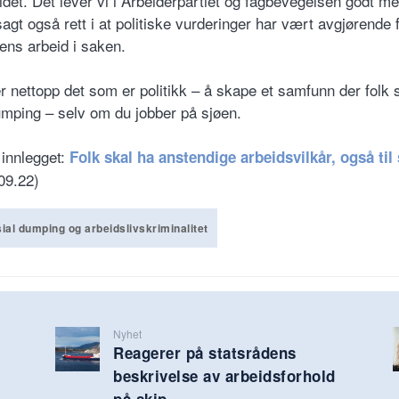
det. Det lever vi i Arbeiderpartiet og fagbevegelsen godt m
agt også rett i at politiske vurderinger har vært avgjørende 
gens arbeid i saken.
er nettopp det som er politikk – å skape et samfunn der folk s
umping – selv om du jobber på sjøen.
 innlegget:
Folk skal ha anstendige arbeidsvilkår, også til
09.22)
ial dumping og arbeidslivskriminalitet
Nyhet
Reagerer på statsrådens
beskrivelse av arbeidsforhold
på skip