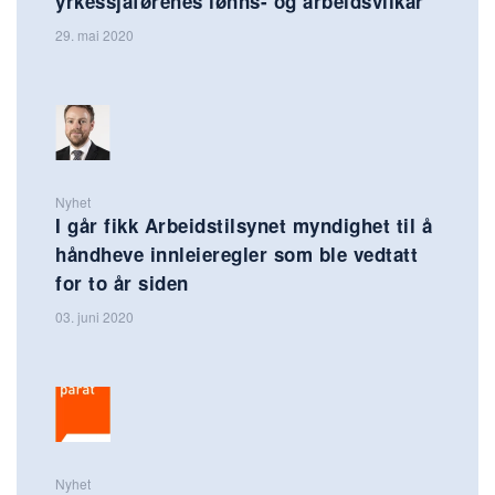
yrkessjåførenes lønns- og arbeidsvilkår
29. mai 2020
Nyhet
I går fikk Arbeidstilsynet myndighet til å
håndheve innleieregler som ble vedtatt
for to år siden
03. juni 2020
Nyhet