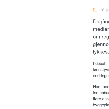
18. j
Dagfin
medlem
om reg
gjenno
lykkes
I debatt
lønnstyve
endringen
Han mene
inn anbu
flere an
byggepla