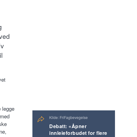
g
 ved
iv
l
vet
e legge
e med
Kilde: FriFagbevegelse
ske
Debatt: «Åpner
ne,
innleieforbudet for flere