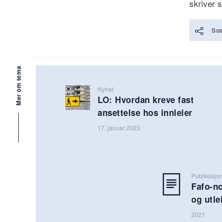
skriver 
Sos
Mer om tema
Nyhet
LO: Hvordan kreve fast
ansettelse hos innleier
17. januar 2023
Publikasjo
Fafo-no
og utle
2021