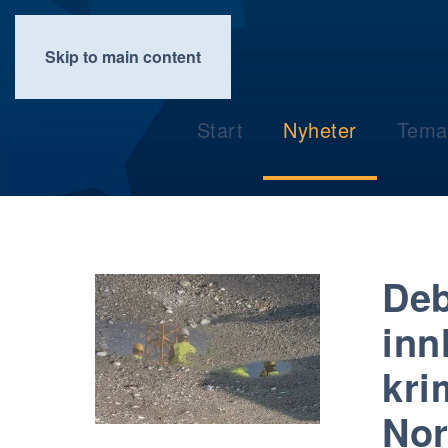
Skip to main content
Start
Nyheter
Tema
Deb
inn
kri
No