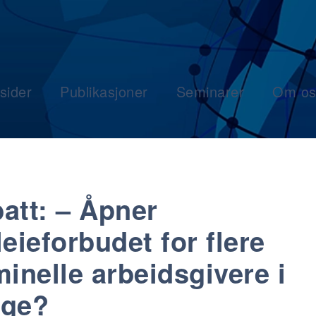
sider
Publikasjoner
Seminarer
Om os
att: – Åpner
leieforbudet for flere
minelle arbeidsgivere i
rge?