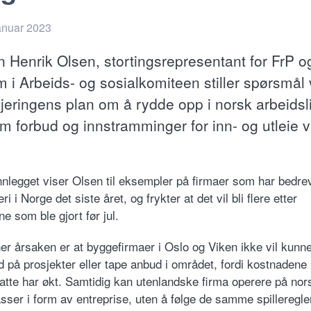
anuar 2023
n Henrik Olsen, stortingsrepresentant for FrP o
 i Arbeids- og sosialkomiteen stiller spørsmål
jeringens plan om å rydde opp i norsk arbeidsl
m forbud og innstramminger for inn- og utleie vi
.
innlegget viser Olsen til eksempler på firmaer som har bedre
ri i Norge det siste året, og frykter at det vil bli flere etter
e som ble gjort før jul.
r årsaken er at byggefirmaer i Oslo og Viken ikke vil kunn
d på prosjekter eller tape anbud i området, fordi kostnaden
satte har økt. Samtidig kan utenlandske firma operere på nor
sser i form av entreprise, uten å følge de samme spilleregle