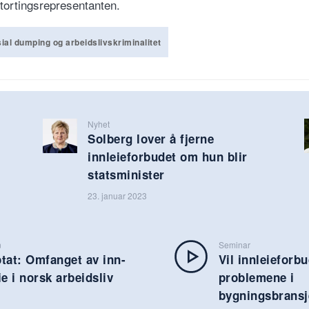
stortingsrepresentanten.
ial dumping og arbeidslivskriminalitet
Nyhet
Solberg lover å fjerne
innleieforbudet om hun blir
statsminister
23. januar 2023
n
Seminar
tat: Omfanget av inn-
Vil innleieforb
ie i norsk arbeidsliv
problemene i
bygningsbrans