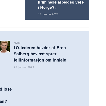
kriminelle arbeidsgivere
i Norge?»
18. januar 2023
Nyhet
LO-lederen hevder at Erna
Solberg bevisst sprer
feilinformasjon om innleie
25. januar 2023
ud løse
jen?