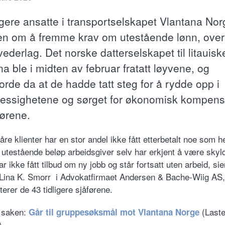
ligere ansatte i transportselskapet Vlantana Nor
 om å fremme krav om utestående lønn, over
ederlag. Det norske datterselskapet til litauisk
a ble i midten av februar fratatt løyvene, og
orde da at de hadde tatt steg for å rydde opp i
essighetene og sørget for økonomisk kompens
førene.
åre klienter har en stor andel ikke fått etterbetalt noe som he
e utestående beløp arbeidsgiver selv har erkjent å være skyld
 ikke fått tilbud om ny jobb og står fortsatt uten arbeid, sie
Lina K. Smorr i Advokatfirmaet Andersen & Bache-Wiig AS
erer de 43 tidligere sjåførene.
 saken:
(Laste
Går til gruppesøksmål mot Vlantana Norge
)