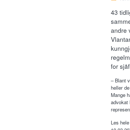
43 tid
sammen
andre v
Vlantan
kunngj
regelm
for sjå
– Blant v
heller d
Mange har
advokat 
represent
Les hele
10.03.20