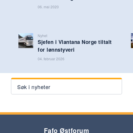
06. mai 2020
Nyhet
Sjefen i Vlantana Norge tiltalt
for lønnstyveri
04. februar 2026
Søk i nyheter
Fafo Østforum