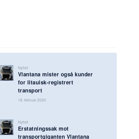
Nyhet
Vlantana mister også kunder
for litauisk-registrert
transport
18. februar 2020
Nyhet
Erstatningssak mot
transportgiganten Vlantana