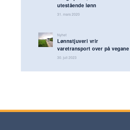
utestående lønn
31. mars 2020
Nyhet
Lønnstjuveri vrir
varetransport over på vegane
30. juli 2023