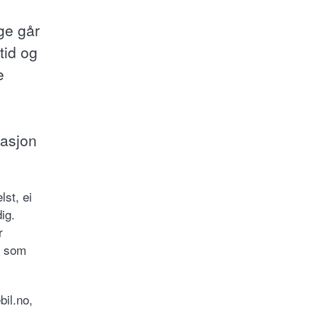
ge går
tid og
e
asjon
lst, ei
ig.
r
, som
bil.no,