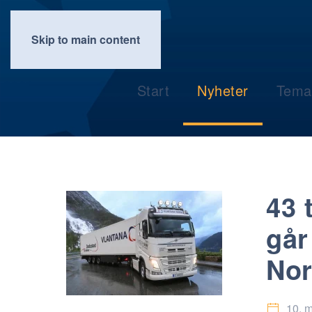
Skip to main content
Start
Nyheter
Tema
43 
går
No
10. 