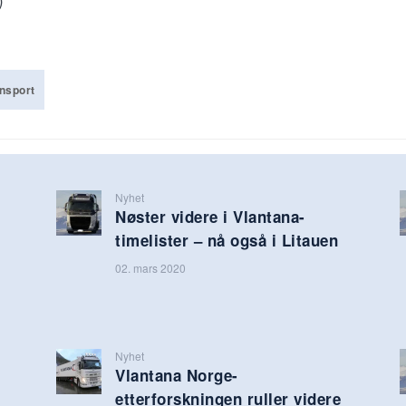
nsport
Nyhet
Nøster videre i Vlantana-
timelister – nå også i Litauen
02. mars 2020
Nyhet
Vlantana Norge-
etterforskningen ruller videre