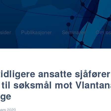
sider
Publikasjoner
Seminarer
Om os
tidligere ansatte sjåfører
 til søksmål mot Vlantan
rge
mars 2020