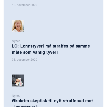
12. november 2020
Nyhet
LO: Lønnstyveri må straffes på samme
måte som vanlig tyveri
08. desember 2020
Nyhet
Økokrim skeptisk til nytt straffebud mot
«lønnstyveri»