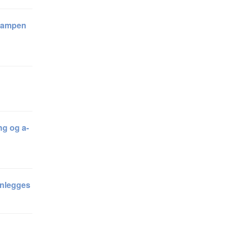
 kampen
ng og a-
enlegges