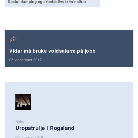
Sosial dumping og arbeidslivskriminalitet
Vidar må bruke voldsalarm på jobb
05. desember 2017
Nyhet
Uropatrulje i Rogaland
05. februar 2019