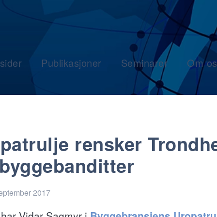
sider
Publikasjoner
Seminarer
Om os
patrulje rensker Trondh
 byggebanditter
september 2017
r har Vidar Sagmyr i
Byggebransjens Uropatru