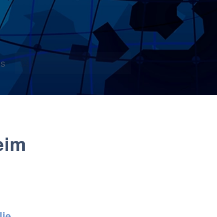
s
eim
lje