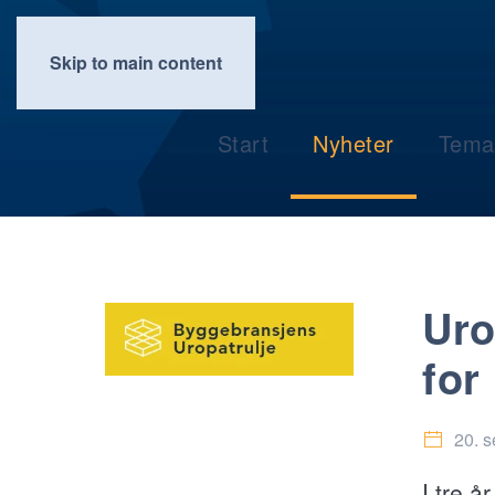
Skip to main content
Start
Nyheter
Tema
Uro
for
20. 
I tre å