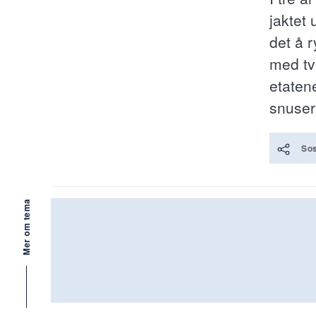
jaktet
det å r
med tv
etaten
snuser
Sos
Mer om tema