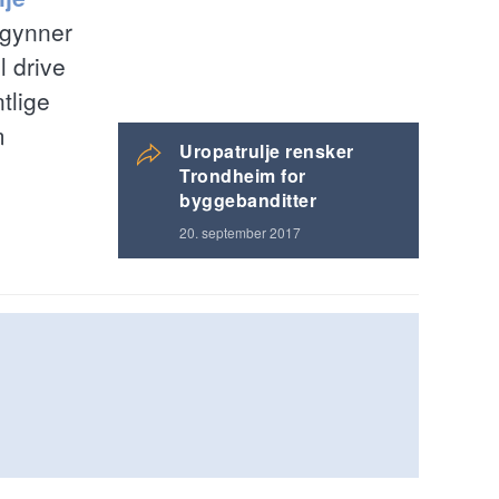
egynner
l drive
tlige
m
Uropatrulje rensker
Trondheim for
byggebanditter
20. september 2017