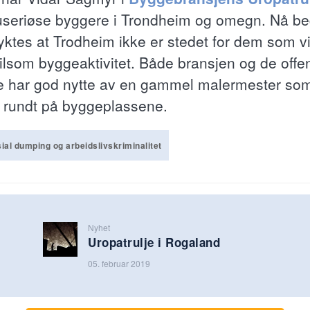
 useriøse byggere i Trondheim og omegn. Nå b
yktes at Trodheim ikke er stedet for dem som vi
ilsom byggeaktivitet. Både bransjen og de offen
e har god nytte av en gammel malermester so
 rundt på byggeplassene.
ial dumping og arbeidslivskriminalitet
Nyhet
Uropatrulje i Rogaland
05. februar 2019