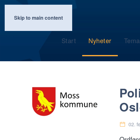
Skip to main content
Start
Nyheter
Tema
Pol
Osl
02. f
Ordføre