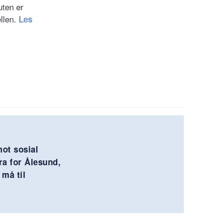
uten er
llen.
Les
ot sosial
ra for Ålesund,
 må til