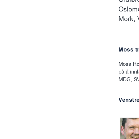
Oslomo
Mork, 
Moss tr
Moss Rød
på å inn
MDG, SV 
Venstr