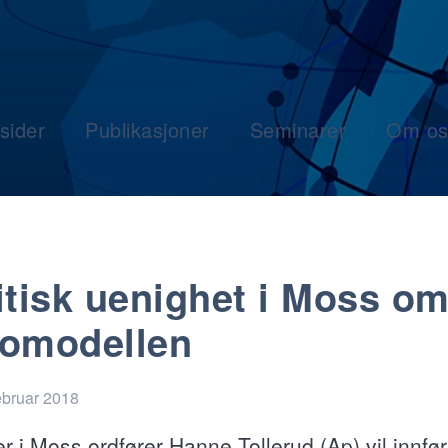
sider
Publikasjoner
Seminarer
Om os
itisk uenighet i Moss o
omodellen
ebruar 2018
r i Moss ordfører Hanne Tollerud (Ap) vil innfø