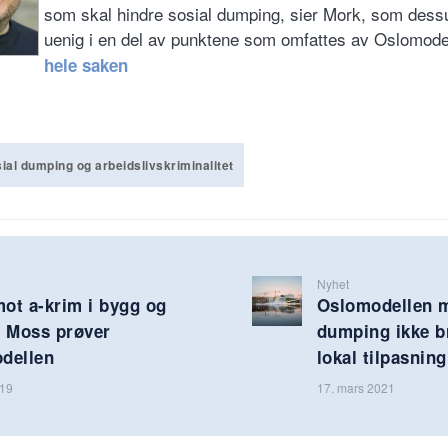
som skal hindre sosial dumping, sier Mork, som dess
uenig i en del av punktene som omfattes av Oslomode
hele saken
ial dumping og arbeidslivskriminalitet
Nyhet
mot a-krim i bygg og
Oslomodellen m
: Moss prøver
dumping ikke b
dellen
lokal tilpasning
019
17. mars 2021