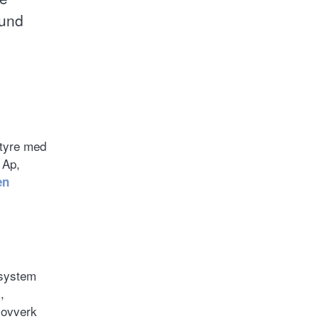
lund
styre med
 Ap,
en
 system
,
lovverk