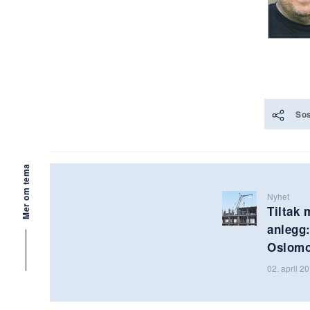
Sos
Mer om tema
Nyhet
Tiltak 
anlegg
Oslomo
02. april 2