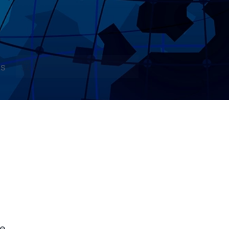
s
m
re