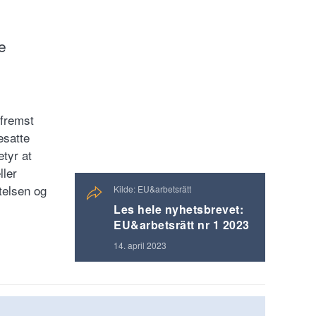
e
 fremst
esatte
etyr at
ller
ttelsen og
Kilde: EU&arbetsrätt
Les hele nyhetsbrevet:
EU&arbetsrätt nr 1 2023
14. april 2023