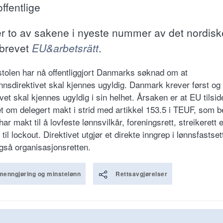
ffentlige
er to av sakene i nyeste nummer av det nordisk
brevet
EU&arbetsrätt
.
olen har nå offentliggjort Danmarks søknad om at
nnsdirektivet skal kjennes ugyldig. Danmark krever først og
ivet skal kjennes ugyldig i sin helhet. Årsaken er at EU tilsid
et om delegert makt i strid med artikkel 153.5 i TEUF, som b
ar makt til å lovfeste lønnsvilkår, foreningsrett, streikerett e
. til lockout. Direktivet utgjør et direkte inngrep i lønnsfastse
også organisasjonsretten.
menngjøring og minstelønn
Rettsavgjørelser