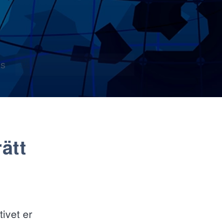
s
ätt
ivet er