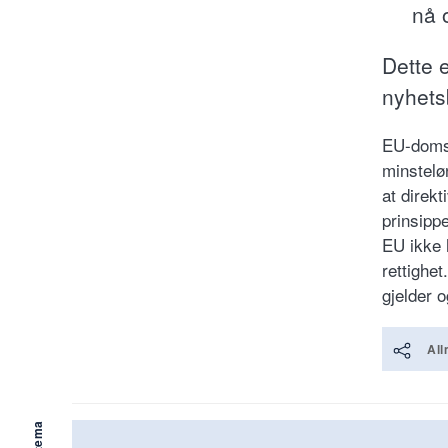
nå o
Dette 
nyhets
EU-domst
minstelø
at direkt
prinsipp
EU ikke h
rettighet
gjelder 
All