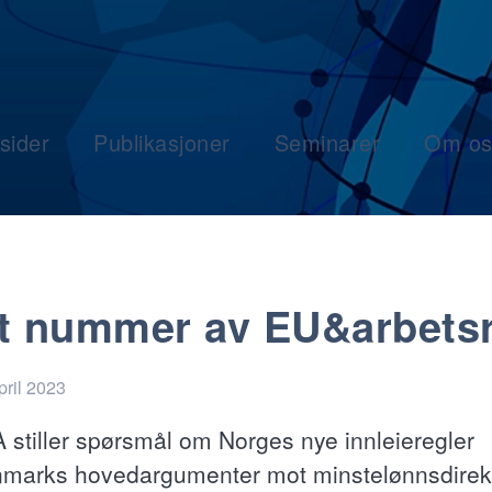
sider
Publikasjoner
Seminarer
Om os
t nummer av EU&arbetsr
pril 2023
 stiller spørsmål om Norges nye innleieregler
marks hovedargumenter mot minstelønnsdirekt