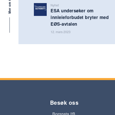
Mer om tema
Nyhet
ESA undersøker om
innleieforbudet bryter med
EØS-avtalen
12. mars 2023
Besøk oss
Borggata 2B,