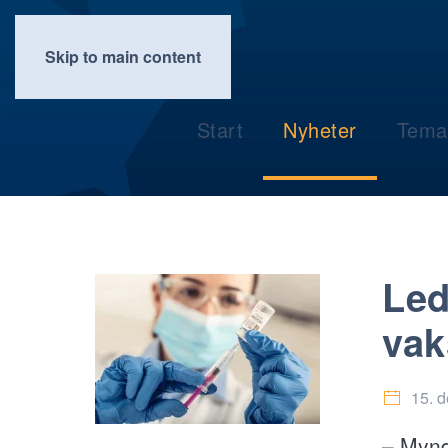
Skip to main content
Start
Nyheter
Tema
Led
vak
15. 
– Mynd