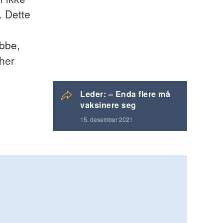
. Dette
obbe,
her
Leder: – Enda flere må
vaksinere seg
15. desember 2021