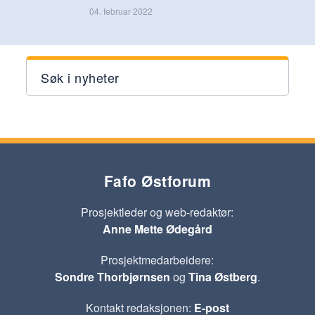
04. februar 2022
Søk i nyheter
Fafo Østforum
Prosjektleder og web-redaktør:
Anne Mette Ødegård
Prosjektmedarbeidere:
Sondre Thorbjørnsen
og
Tina Østberg
.
Kontakt redaksjonen:
E-post