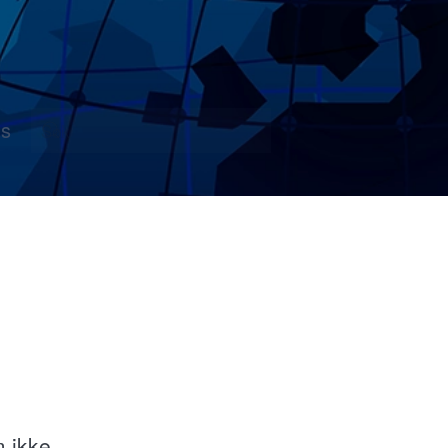
s
 ikke