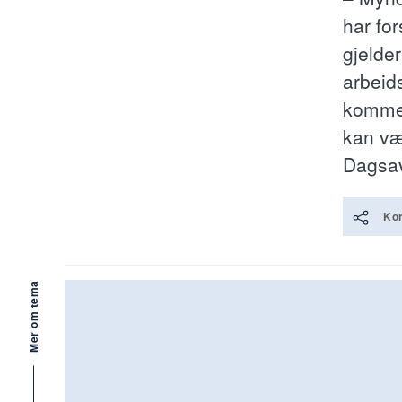
har for
gjelde
arbeid
kommer
kan væ
Dagsav
Kor
Mer om tema