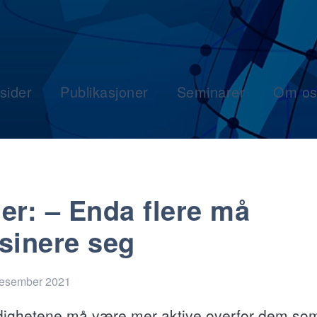
sider
Publikasjoner
Seminarer
Om os
er: – Enda flere må
sinere seg
desember 2021
ighetene må være mer aktive overfor dem som